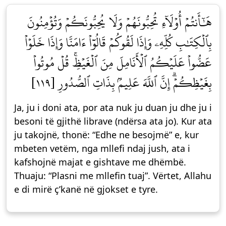
هَٰٓأَنتُمۡ أُوْلَآءِ تُحِبُّونَهُمۡ وَلَا يُحِبُّونَكُمۡ وَتُؤۡمِنُونَ
بِٱلۡكِتَٰبِ كُلِّهِۦ وَإِذَا لَقُوكُمۡ قَالُوٓاْ ءَامَنَّا وَإِذَا خَلَوۡاْ
عَضُّواْ عَلَيۡكُمُ ٱلۡأَنَامِلَ مِنَ ٱلۡغَيۡظِۚ قُلۡ مُوتُواْ
بِغَيۡظِكُمۡۗ إِنَّ ٱللَّهَ عَلِيمُۢ بِذَاتِ ٱلصُّدُورِ [١١٩]
Ja, ju i doni ata, por ata nuk ju duan ju dhe ju i
besoni të gjithë librave (ndërsa ata jo). Kur ata
ju takojnë, thonë: “Edhe ne besojmë” e, kur
mbeten vetëm, nga mllefi ndaj jush, ata i
kafshojnë majat e gishtave me dhëmbë.
Thuaju: “Plasni me mllefin tuaj”. Vërtet, Allahu
e di mirë ç’kanë në gjokset e tyre.