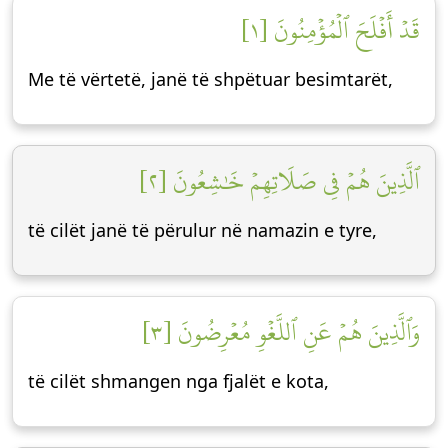
قَدۡ أَفۡلَحَ ٱلۡمُؤۡمِنُونَ [١]
Me të vërtetë, janë të shpëtuar besimtarët,
ٱلَّذِينَ هُمۡ فِي صَلَاتِهِمۡ خَٰشِعُونَ [٢]
të cilët janë të përulur në namazin e tyre,
وَٱلَّذِينَ هُمۡ عَنِ ٱللَّغۡوِ مُعۡرِضُونَ [٣]
të cilët shmangen nga fjalët e kota,