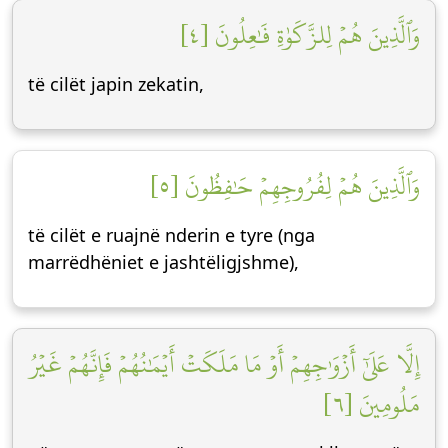
وَٱلَّذِينَ هُمۡ لِلزَّكَوٰةِ فَٰعِلُونَ [٤]
të cilët japin zekatin,
وَٱلَّذِينَ هُمۡ لِفُرُوجِهِمۡ حَٰفِظُونَ [٥]
të cilët e ruajnë nderin e tyre (nga
marrëdhëniet e jashtëligjshme),
إِلَّا عَلَىٰٓ أَزۡوَٰجِهِمۡ أَوۡ مَا مَلَكَتۡ أَيۡمَٰنُهُمۡ فَإِنَّهُمۡ غَيۡرُ
مَلُومِينَ [٦]