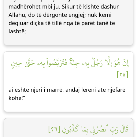
madhërohet mbi ju. Sikur të kishte dashur
Allahu, do të dërgonte engjëj; nuk kemi
dëgjuar diçka të tillë nga të parët tanë të
lashtë;
إِنۡ هُوَ إِلَّا رَجُلُۢ بِهِۦ جِنَّةٞ فَتَرَبَّصُواْ بِهِۦ حَتَّىٰ حِينٖ
[٢٥]
ai është njeri i marrë, andaj lëreni atë njëfarë
kohe!”
قَالَ رَبِّ ٱنصُرۡنِي بِمَا كَذَّبُونِ [٢٦]