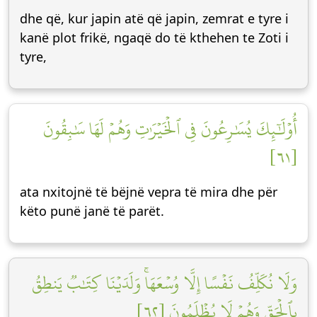
dhe që, kur japin atë që japin, zemrat e tyre i
kanë plot frikë, ngaqë do të kthehen te Zoti i
tyre,
أُوْلَٰٓئِكَ يُسَٰرِعُونَ فِي ٱلۡخَيۡرَٰتِ وَهُمۡ لَهَا سَٰبِقُونَ
[٦١]
ata nxitojnë të bëjnë vepra të mira dhe për
këto punë janë të parët.
وَلَا نُكَلِّفُ نَفۡسًا إِلَّا وُسۡعَهَاۚ وَلَدَيۡنَا كِتَٰبٞ يَنطِقُ
بِٱلۡحَقِّ وَهُمۡ لَا يُظۡلَمُونَ [٦٢]