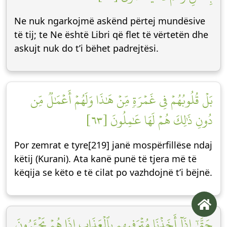
Ne nuk ngarkojmë askënd përtej mundësive
të tij; te Ne është Libri që flet të vërtetën dhe
askujt nuk do t’i bëhet padrejtësi.
بَلۡ قُلُوبُهُمۡ فِي غَمۡرَةٖ مِّنۡ هَٰذَا وَلَهُمۡ أَعۡمَٰلٞ مِّن
دُونِ ذَٰلِكَ هُمۡ لَهَا عَٰمِلُونَ [٦٣]
Por zemrat e tyre[219] janë mospërfillëse ndaj
këtij (Kurani). Ata kanë punë të tjera më të
këqija se këto e të cilat po vazhdojnë t’i bëjnë.
حَتَّىٰٓ إِذَآ أَخَذۡنَا مُتۡرَفِيهِم بِٱلۡعَذَابِ إِذَا هُمۡ يَجۡـَٔرُونَ