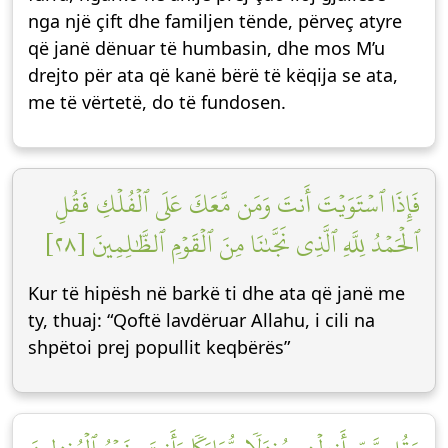
nga një çift dhe familjen tënde, përveç atyre
që janë dënuar të humbasin, dhe mos M’u
drejto për ata që kanë bërë të këqija se ata,
me të vërtetë, do të fundosen.
فَإِذَا ٱسۡتَوَيۡتَ أَنتَ وَمَن مَّعَكَ عَلَى ٱلۡفُلۡكِ فَقُلِ
ٱلۡحَمۡدُ لِلَّهِ ٱلَّذِي نَجَّىٰنَا مِنَ ٱلۡقَوۡمِ ٱلظَّٰلِمِينَ [٢٨]
Kur të hipësh në barkë ti dhe ata që janë me
ty, thuaj: “Qoftë lavdëruar Allahu, i cili na
shpëtoi prej popullit keqbërës”