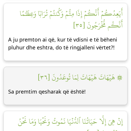
أَيَعِدُكُمۡ أَنَّكُمۡ إِذَا مِتُّمۡ وَكُنتُمۡ تُرَابٗا وَعِظَٰمًا
أَنَّكُم مُّخۡرَجُونَ [٣٥]
A ju premton ai që, kur të vdisni e të bëheni
pluhur dhe eshtra, do të ringjalleni vërtet?!
۞ هَيۡهَاتَ هَيۡهَاتَ لِمَا تُوعَدُونَ [٣٦]
Sa premtim qesharak që është!
إِنۡ هِيَ إِلَّا حَيَاتُنَا ٱلدُّنۡيَا نَمُوتُ وَنَحۡيَا وَمَا نَحۡنُ