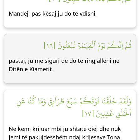
Mandej, pas kësaj ju do të vdisni,
ثُمَّ إِنَّكُمۡ يَوۡمَ ٱلۡقِيَٰمَةِ تُبۡعَثُونَ [١٦]
pastaj, ju me siguri që do të ringjalleni në
Ditën e Kiametit.
وَلَقَدۡ خَلَقۡنَا فَوۡقَكُمۡ سَبۡعَ طَرَآئِقَ وَمَا كُنَّا عَنِ
ٱلۡخَلۡقِ غَٰفِلِينَ [١٧]
Ne kemi krijuar mbi ju shtatë qiej dhe nuk
jemi të pakujdesshëm ndaj krijesave Tona.