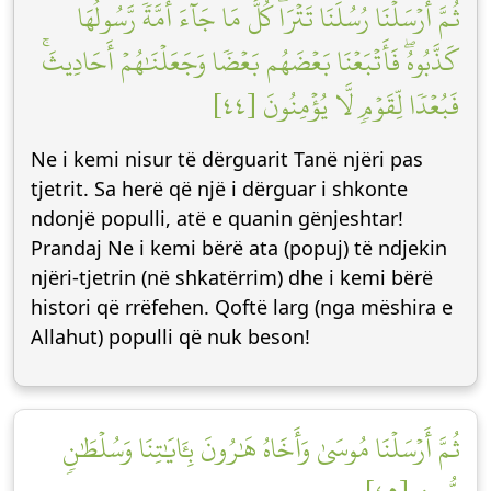
ثُمَّ أَرۡسَلۡنَا رُسُلَنَا تَتۡرَاۖ كُلَّ مَا جَآءَ أُمَّةٗ رَّسُولُهَا
كَذَّبُوهُۖ فَأَتۡبَعۡنَا بَعۡضَهُم بَعۡضٗا وَجَعَلۡنَٰهُمۡ أَحَادِيثَۚ
فَبُعۡدٗا لِّقَوۡمٖ لَّا يُؤۡمِنُونَ [٤٤]
Ne i kemi nisur të dërguarit Tanë njëri pas
tjetrit. Sa herë që një i dërguar i shkonte
ndonjë populli, atë e quanin gënjeshtar!
Prandaj Ne i kemi bërë ata (popuj) të ndjekin
njëri-tjetrin (në shkatërrim) dhe i kemi bërë
histori që rrëfehen. Qoftë larg (nga mëshira e
Allahut) populli që nuk beson!
ثُمَّ أَرۡسَلۡنَا مُوسَىٰ وَأَخَاهُ هَٰرُونَ بِـَٔايَٰتِنَا وَسُلۡطَٰنٖ