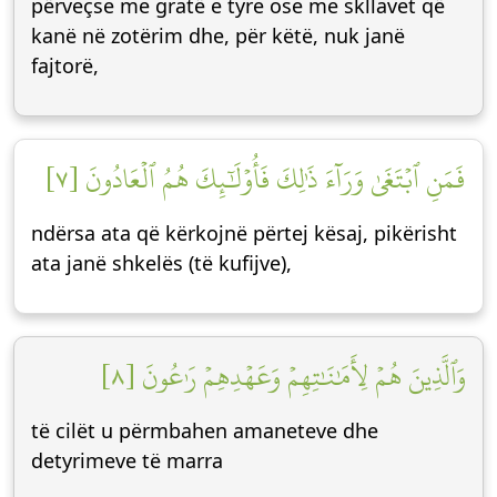
përveçse me gratë e tyre ose me skllavet që
kanë në zotërim dhe, për këtë, nuk janë
fajtorë,
فَمَنِ ٱبۡتَغَىٰ وَرَآءَ ذَٰلِكَ فَأُوْلَٰٓئِكَ هُمُ ٱلۡعَادُونَ [٧]
ndërsa ata që kërkojnë përtej kësaj, pikërisht
ata janë shkelës (të kufijve),
وَٱلَّذِينَ هُمۡ لِأَمَٰنَٰتِهِمۡ وَعَهۡدِهِمۡ رَٰعُونَ [٨]
të cilët u përmbahen amaneteve dhe
detyrimeve të marra