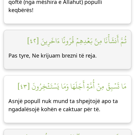
qoftë (nga mëshira e Allahut) populli
keqbërës!
ثُمَّ أَنشَأۡنَا مِنۢ بَعۡدِهِمۡ قُرُونًا ءَاخَرِينَ [٤٢]
Pas tyre, Ne krijuam brezni të reja.
مَا تَسۡبِقُ مِنۡ أُمَّةٍ أَجَلَهَا وَمَا يَسۡتَـٔۡخِرُونَ [٤٣]
Asnjë popull nuk mund ta shpejtojë apo ta
ngadalësojë kohën e caktuar për të.