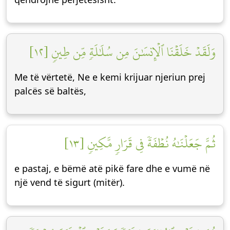
وَلَقَدۡ خَلَقۡنَا ٱلۡإِنسَٰنَ مِن سُلَٰلَةٖ مِّن طِينٖ [١٢]
Me të vërtetë, Ne e kemi krijuar njeriun prej
palcës së baltës,
ثُمَّ جَعَلۡنَٰهُ نُطۡفَةٗ فِي قَرَارٖ مَّكِينٖ [١٣]
e pastaj, e bëmë atë pikë fare dhe e vumë në
një vend të sigurt (mitër).