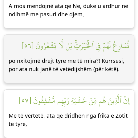
A mos mendojnë ata që Ne, duke u ardhur në
ndihmë me pasuri dhe djem,
نُسَارِعُ لَهُمۡ فِي ٱلۡخَيۡرَٰتِۚ بَل لَّا يَشۡعُرُونَ [٥٦]
po nxitojmë drejt tyre me të mira?! Kurrsesi,
por ata nuk janë të vetëdijshëm (për këtë).
إِنَّ ٱلَّذِينَ هُم مِّنۡ خَشۡيَةِ رَبِّهِم مُّشۡفِقُونَ [٥٧]
Me të vërtetë, ata që dridhen nga frika e Zotit
të tyre,