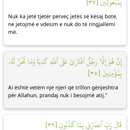
بِمَبۡعُوثِينَ [٣٧]
Nuk ka jetë tjetër përveç jetës së kësaj bote,
ne jetojmë e vdesim e nuk do të ringjallemi
më.
إِنۡ هُوَ إِلَّا رَجُلٌ ٱفۡتَرَىٰ عَلَى ٱللَّهِ كَذِبٗا وَمَا نَحۡنُ لَهُۥ
بِمُؤۡمِنِينَ [٣٨]
Ai është vetëm një njeri që trillon gënjeshtra
për Allahun, prandaj nuk i besojmë atij.”
قَالَ رَبِّ ٱنصُرۡنِي بِمَا كَذَّبُونِ [٣٩]