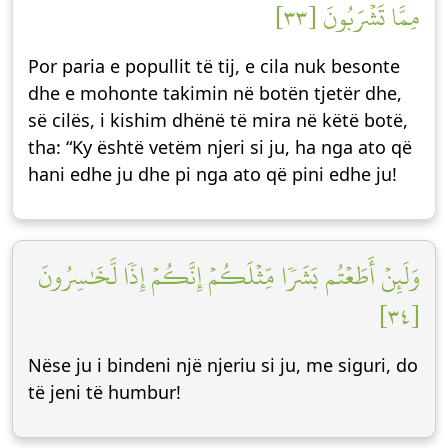
مِمَّا تَشۡرَبُونَ [٣٣]
Por paria e popullit të tij, e cila nuk besonte
dhe e mohonte takimin në botën tjetër dhe,
së cilës, i kishim dhënë të mira në këtë botë,
tha: “Ky është vetëm njeri si ju, ha nga ato që
hani edhe ju dhe pi nga ato që pini edhe ju!
وَلَئِنۡ أَطَعۡتُم بَشَرٗا مِّثۡلَكُمۡ إِنَّكُمۡ إِذٗا لَّخَٰسِرُونَ
[٣٤]
Nëse ju i bindeni një njeriu si ju, me siguri, do
të jeni të humbur!