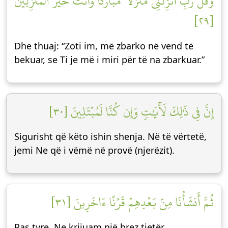
وَقُل رَّبِّ أَنزِلۡنِي مُنزَلٗا مُّبَارَكٗا وَأَنتَ خَيۡرُ ٱلۡمُنزِلِينَ
[٢٩]
Dhe thuaj: “Zoti im, më zbarko në vend të
bekuar, se Ti je më i miri për të na zbarkuar.”
إِنَّ فِي ذَٰلِكَ لَأٓيَٰتٖ وَإِن كُنَّا لَمُبۡتَلِينَ [٣٠]
Sigurisht që këto ishin shenja. Në të vërtetë,
jemi Ne që i vëmë në provë (njerëzit).
ثُمَّ أَنشَأۡنَا مِنۢ بَعۡدِهِمۡ قَرۡنًا ءَاخَرِينَ [٣١]
Pas tyre, Ne krijuam një brez tjetër.