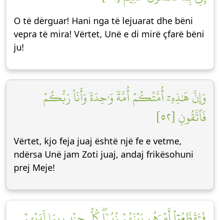
O të dërguar! Hani nga të lejuarat dhe bëni
vepra të mira! Vërtet, Unë e di mirë çfarë bëni
ju!
وَإِنَّ هَٰذِهِۦٓ أُمَّتُكُمۡ أُمَّةٗ وَٰحِدَةٗ وَأَنَا۠ رَبُّكُمۡ
فَٱتَّقُونِ [٥٢]
Vërtet, kjo feja juaj është një fe e vetme,
ndërsa Unë jam Zoti juaj, andaj frikësohuni
prej Meje!
فَتَقَطَّعُوٓاْ أَمۡرَهُم بَيۡنَهُمۡ زُبُرٗاۖ كُلُّ حِزۡبِۭ بِمَا لَدَيۡهِمۡ