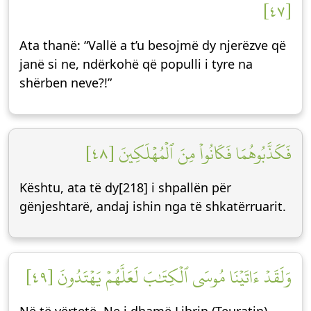
[٤٧]
Ata thanë: “Vallë a t’u besojmë dy njerëzve që
janë si ne, ndërkohë që populli i tyre na
shërben neve?!”
فَكَذَّبُوهُمَا فَكَانُواْ مِنَ ٱلۡمُهۡلَكِينَ [٤٨]
Kështu, ata të dy[218] i shpallën për
gënjeshtarë, andaj ishin nga të shkatërruarit.
وَلَقَدۡ ءَاتَيۡنَا مُوسَى ٱلۡكِتَٰبَ لَعَلَّهُمۡ يَهۡتَدُونَ [٤٩]