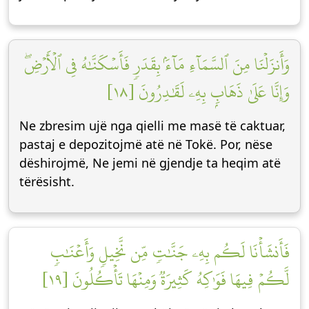
وَأَنزَلۡنَا مِنَ ٱلسَّمَآءِ مَآءَۢ بِقَدَرٖ فَأَسۡكَنَّٰهُ فِي ٱلۡأَرۡضِۖ
وَإِنَّا عَلَىٰ ذَهَابِۭ بِهِۦ لَقَٰدِرُونَ [١٨]
Ne zbresim ujë nga qielli me masë të caktuar,
pastaj e depozitojmë atë në Tokë. Por, nëse
dëshirojmë, Ne jemi në gjendje ta heqim atë
tërësisht.
فَأَنشَأۡنَا لَكُم بِهِۦ جَنَّٰتٖ مِّن نَّخِيلٖ وَأَعۡنَٰبٖ
لَّكُمۡ فِيهَا فَوَٰكِهُ كَثِيرَةٞ وَمِنۡهَا تَأۡكُلُونَ [١٩]