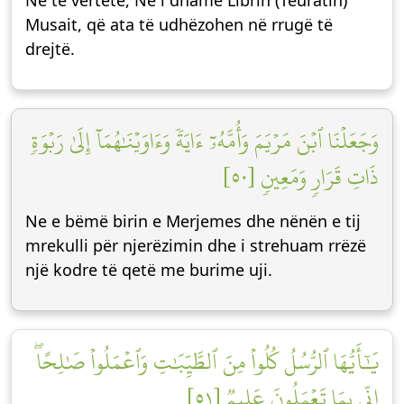
Në të vërtetë, Ne i dhamë Librin (Teuratin)
Musait, që ata të udhëzohen në rrugë të
drejtë.
وَجَعَلۡنَا ٱبۡنَ مَرۡيَمَ وَأُمَّهُۥٓ ءَايَةٗ وَءَاوَيۡنَٰهُمَآ إِلَىٰ رَبۡوَةٖ
ذَاتِ قَرَارٖ وَمَعِينٖ [٥٠]
Ne e bëmë birin e Merjemes dhe nënën e tij
mrekulli për njerëzimin dhe i strehuam rrëzë
një kodre të qetë me burime uji.
يَٰٓأَيُّهَا ٱلرُّسُلُ كُلُواْ مِنَ ٱلطَّيِّبَٰتِ وَٱعۡمَلُواْ صَٰلِحًاۖ
إِنِّي بِمَا تَعۡمَلُونَ عَلِيمٞ [٥١]