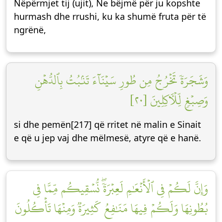
Nëpërmjet tij (ujit), Ne bëjmë për ju kopshte
hurmash dhe rrushi, ku ka shumë fruta për të
ngrënë,
وَشَجَرَةٗ تَخۡرُجُ مِن طُورِ سَيۡنَآءَ تَنۢبُتُ بِٱلدُّهۡنِ
وَصِبۡغٖ لِّلۡأٓكِلِينَ [٢٠]
si dhe pemën[217] që rritet në malin e Sinait
e që u jep vaj dhe mëlmesë, atyre që e hanë.
وَإِنَّ لَكُمۡ فِي ٱلۡأَنۡعَٰمِ لَعِبۡرَةٗۖ نُّسۡقِيكُم مِّمَّا فِي
بُطُونِهَا وَلَكُمۡ فِيهَا مَنَٰفِعُ كَثِيرَةٞ وَمِنۡهَا تَأۡكُلُونَ