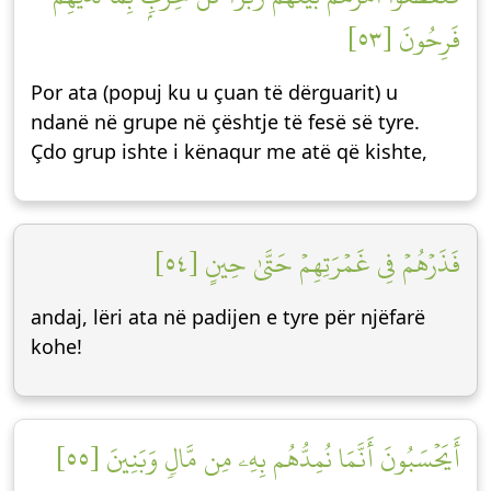
فَرِحُونَ [٥٣]
Por ata (popuj ku u çuan të dërguarit) u
ndanë në grupe në çështje të fesë së tyre.
Çdo grup ishte i kënaqur me atë që kishte,
فَذَرۡهُمۡ فِي غَمۡرَتِهِمۡ حَتَّىٰ حِينٍ [٥٤]
andaj, lëri ata në padijen e tyre për njëfarë
kohe!
أَيَحۡسَبُونَ أَنَّمَا نُمِدُّهُم بِهِۦ مِن مَّالٖ وَبَنِينَ [٥٥]