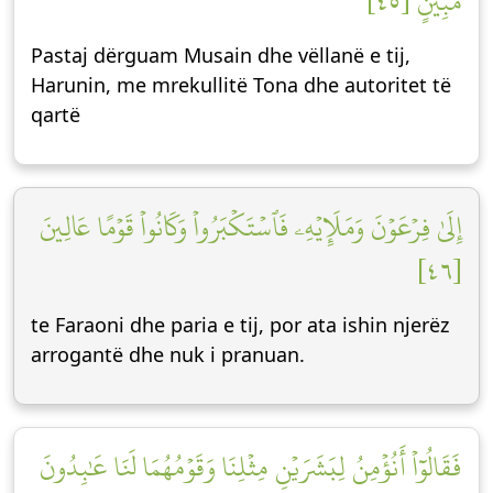
مُّبِينٍ [٤٥]
Pastaj dërguam Musain dhe vëllanë e tij,
Harunin, me mrekullitë Tona dhe autoritet të
qartë
إِلَىٰ فِرۡعَوۡنَ وَمَلَإِيْهِۦ فَٱسۡتَكۡبَرُواْ وَكَانُواْ قَوۡمًا عَالِينَ
[٤٦]
te Faraoni dhe paria e tij, por ata ishin njerëz
arrogantë dhe nuk i pranuan.
فَقَالُوٓاْ أَنُؤۡمِنُ لِبَشَرَيۡنِ مِثۡلِنَا وَقَوۡمُهُمَا لَنَا عَٰبِدُونَ