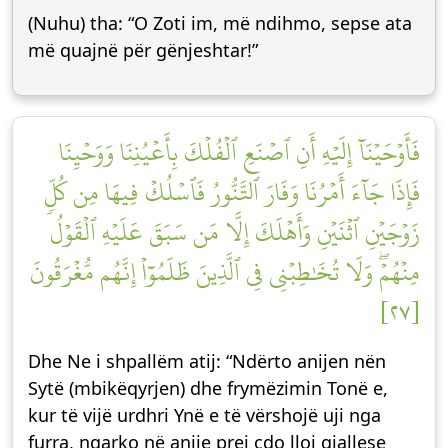
(Nuhu) tha: “O Zoti im, më ndihmo, sepse ata
më quajnë për gënjeshtar!”
فَأَوۡحَيۡنَآ إِلَيۡهِ أَنِ ٱصۡنَعِ ٱلۡفُلۡكَ بِأَعۡيُنِنَا وَوَحۡيِنَا
فَإِذَا جَآءَ أَمۡرُنَا وَفَارَ ٱلتَّنُّورُ فَٱسۡلُكۡ فِيهَا مِن كُلّٖ
زَوۡجَيۡنِ ٱثۡنَيۡنِ وَأَهۡلَكَ إِلَّا مَن سَبَقَ عَلَيۡهِ ٱلۡقَوۡلُ
مِنۡهُمۡۖ وَلَا تُخَٰطِبۡنِي فِي ٱلَّذِينَ ظَلَمُوٓاْ إِنَّهُم مُّغۡرَقُونَ
[٢٧]
Dhe Ne i shpallëm atij: “Ndërto anijen nën
Sytë (mbikëqyrjen) dhe frymëzimin Tonë e,
kur të vijë urdhri Ynë e të vërshojë uji nga
furra, ngarko në anije prej çdo lloj gjallese