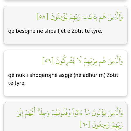
وَٱلَّذِينَ هُم بِـَٔايَٰتِ رَبِّهِمۡ يُؤۡمِنُونَ [٥٨]
që besojnë në shpalljet e Zotit të tyre,
وَٱلَّذِينَ هُم بِرَبِّهِمۡ لَا يُشۡرِكُونَ [٥٩]
që nuk i shoqërojnë asgjë (në adhurim) Zotit
të tyre,
وَٱلَّذِينَ يُؤۡتُونَ مَآ ءَاتَواْ وَّقُلُوبُهُمۡ وَجِلَةٌ أَنَّهُمۡ إِلَىٰ
رَبِّهِمۡ رَٰجِعُونَ [٦٠]