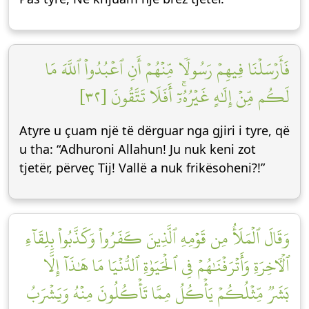
فَأَرۡسَلۡنَا فِيهِمۡ رَسُولٗا مِّنۡهُمۡ أَنِ ٱعۡبُدُواْ ٱللَّهَ مَا
لَكُم مِّنۡ إِلَٰهٍ غَيۡرُهُۥٓۚ أَفَلَا تَتَّقُونَ [٣٢]
Atyre u çuam një të dërguar nga gjiri i tyre, që
u tha: “Adhuroni Allahun! Ju nuk keni zot
tjetër, përveç Tij! Vallë a nuk frikësoheni?!”
وَقَالَ ٱلۡمَلَأُ مِن قَوۡمِهِ ٱلَّذِينَ كَفَرُواْ وَكَذَّبُواْ بِلِقَآءِ
ٱلۡأٓخِرَةِ وَأَتۡرَفۡنَٰهُمۡ فِي ٱلۡحَيَوٰةِ ٱلدُّنۡيَا مَا هَٰذَآ إِلَّا
بَشَرٞ مِّثۡلُكُمۡ يَأۡكُلُ مِمَّا تَأۡكُلُونَ مِنۡهُ وَيَشۡرَبُ