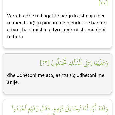
[٢١]
Vërtet, edhe te bagëtitë për ju ka shenja (për
të medituar): ju pini atë që gjendet në barkun
e tyre, hani mishin e tyre, nxirrni shumë dobi
të tjera
وَعَلَيۡهَا وَعَلَى ٱلۡفُلۡكِ تُحۡمَلُونَ [٢٢]
dhe udhëtoni me ato, ashtu siç udhëtoni me
anije.
وَلَقَدۡ أَرۡسَلۡنَا نُوحًا إِلَىٰ قَوۡمِهِۦ فَقَالَ يَٰقَوۡمِ ٱعۡبُدُواْ