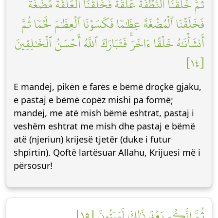
ثُمَّ خَلَقۡنَا ٱلنُّطۡفَةَ عَلَقَةٗ فَخَلَقۡنَا ٱلۡعَلَقَةَ مُضۡغَةٗ
فَخَلَقۡنَا ٱلۡمُضۡغَةَ عِظَٰمٗا فَكَسَوۡنَا ٱلۡعِظَٰمَ لَحۡمٗا ثُمَّ
أَنشَأۡنَٰهُ خَلۡقًا ءَاخَرَۚ فَتَبَارَكَ ٱللَّهُ أَحۡسَنُ ٱلۡخَٰلِقِينَ
[١٤]
E mandej, pikën e farës e bëmë droçkë gjaku,
e pastaj e bëmë copëz mishi pa formë;
mandej, me atë mish bëmë eshtrat, pastaj i
veshëm eshtrat me mish dhe pastaj e bëmë
atë (njeriun) krijesë tjetër (duke i futur
shpirtin). Qoftë lartësuar Allahu, Krijuesi më i
përsosur!
ثُمَّ إِنَّكُم بَعۡدَ ذَٰلِكَ لَمَيِّتُونَ [١٥]