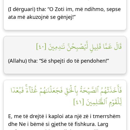
(I dërguari) tha: “O Zoti im, më ndihmo, sepse
ata më akuzojnë se gënjej!”
قَالَ عَمَّا قَلِيلٖ لَّيُصۡبِحُنَّ نَٰدِمِينَ [٤٠]
(Allahu) tha: “Së shpejti do të pendohen!”
فَأَخَذَتۡهُمُ ٱلصَّيۡحَةُ بِٱلۡحَقِّ فَجَعَلۡنَٰهُمۡ غُثَآءٗۚ فَبُعۡدٗا
لِّلۡقَوۡمِ ٱلظَّٰلِمِينَ [٤١]
E, me të drejtë i kaploi ata një zë i tmerrshëm
dhe Ne i bëmë si gjethe të fishkura. Larg