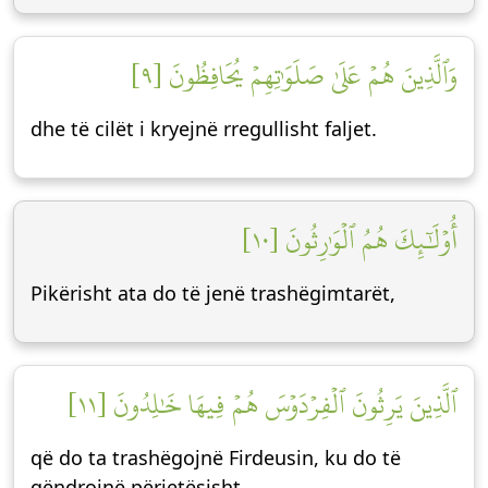
وَٱلَّذِينَ هُمۡ عَلَىٰ صَلَوَٰتِهِمۡ يُحَافِظُونَ [٩]
dhe të cilët i kryejnë rregullisht faljet.
أُوْلَٰٓئِكَ هُمُ ٱلۡوَٰرِثُونَ [١٠]
Pikërisht ata do të jenë trashëgimtarët,
ٱلَّذِينَ يَرِثُونَ ٱلۡفِرۡدَوۡسَ هُمۡ فِيهَا خَٰلِدُونَ [١١]
që do ta trashëgojnë Firdeusin, ku do të
qëndrojnë përjetësisht.