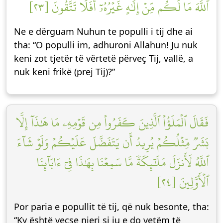
ٱللَّهَ مَا لَكُم مِّنۡ إِلَٰهٍ غَيۡرُهُۥٓۚ أَفَلَا تَتَّقُونَ [٢٣]
Ne e dërguam Nuhun te populli i tij dhe ai
tha: “O populli im, adhuroni Allahun! Ju nuk
keni zot tjetër të vërtetë përveç Tij, vallë, a
nuk keni frikë (prej Tij)?”
فَقَالَ ٱلۡمَلَؤُاْ ٱلَّذِينَ كَفَرُواْ مِن قَوۡمِهِۦ مَا هَٰذَآ إِلَّا
بَشَرٞ مِّثۡلُكُمۡ يُرِيدُ أَن يَتَفَضَّلَ عَلَيۡكُمۡ وَلَوۡ شَآءَ
ٱللَّهُ لَأَنزَلَ مَلَٰٓئِكَةٗ مَّا سَمِعۡنَا بِهَٰذَا فِيٓ ءَابَآئِنَا
ٱلۡأَوَّلِينَ [٢٤]
Por paria e popullit të tij, që nuk besonte, tha:
“Ky është veçse njeri si ju e do vetëm të