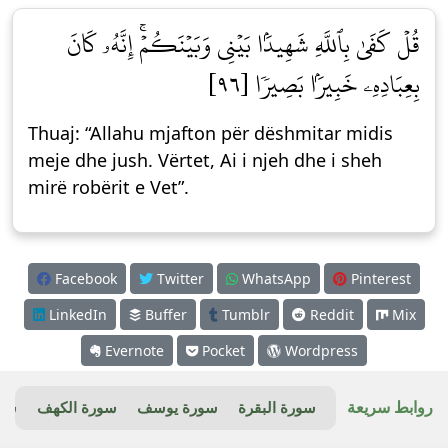
قُلۡ كَفَىٰ بِٱللَّهِ شَهِيدَۢا بَيۡنِي وَبَيۡنَكُمۡۚ إِنَّهُۥ كَانَ
بِعِبَادِهِۦ خَبِيرَۢا بَصِيرٗا [٩٦]
Thuaj: “Allahu mjafton për dëshmitar midis
meje dhe jush. Vërtet, Ai i njeh dhe i sheh
mirë robërit e Vet”.
Facebook
Twitter
WhatsApp
Pinterest
LinkedIn
Buffer
Tumblr
Reddit
Mix
Evernote
Pocket
Wordpress
روابط سريعة
سورة البقرة
سورة يوسف
سورة الكهف
سور