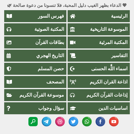
💖 الدعاء بظهر الغيب دليل المحبة، فلا تنسونا من دعوة صالحة 🌿
الرئيسية
فهرس السور
الموسوعة التاريخية
المكتبة الصوتية
المكتبة المرئية
بطاقات القرآن
التفاسير
التاريخ الهجري
اسماء اللَّٰه الحسنى
حصن المسلم
اذاعة القران الكريم
المصحف
إذاعات القرآن الكريم
موسوعة القرآن الكريم
اساسيات الدين
سؤال وجواب