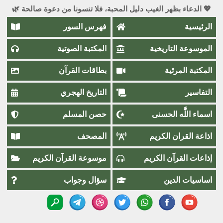
💖 الدعاء بظهر الغيب دليل المحبة، فلا تنسونا من دعوة صالحة 🌿
الرئيسية
فهرس السور
الموسوعة التاريخية
المكتبة الصوتية
المكتبة المرئية
بطاقات القرآن
التفاسير
التاريخ الهجري
اسماء اللَّٰه الحسنى
حصن المسلم
اذاعة القران الكريم
المصحف
إذاعات القرآن الكريم
موسوعة القرآن الكريم
اساسيات الدين
سؤال وجواب