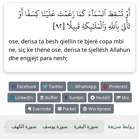
أَوۡ تُسۡقِطَ ٱلسَّمَآءَ كَمَا زَعَمۡتَ عَلَيۡنَا كِسَفًا أَوۡ
تَأۡتِيَ بِٱللَّهِ وَٱلۡمَلَٰٓئِكَةِ قَبِيلًا [٩٢]
ose, derisa ta bësh qiellin të bjerë copa mbi
ne, siç ke thënë ose, derisa të sjellësh Allahun
dhe engjëjt para nesh;
Facebook
Twitter
WhatsApp
Pinterest
LinkedIn
Buffer
Tumblr
Reddit
Mix
Evernote
Pocket
Wordpress
روابط سريعة
سورة البقرة
سورة يوسف
سورة الكهف
سور