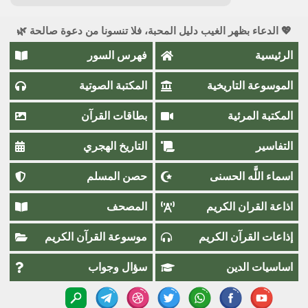
💖 الدعاء بظهر الغيب دليل المحبة، فلا تنسونا من دعوة صالحة 🌿
الرئيسية
فهرس السور
الموسوعة التاريخية
المكتبة الصوتية
المكتبة المرئية
بطاقات القرآن
التفاسير
التاريخ الهجري
اسماء اللَّٰه الحسنى
حصن المسلم
اذاعة القران الكريم
المصحف
إذاعات القرآن الكريم
موسوعة القرآن الكريم
اساسيات الدين
سؤال وجواب