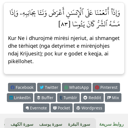
وَإِذَآ أَنۡعَمۡنَا عَلَى ٱلۡإِنسَٰنِ أَعۡرَضَ وَنَـَٔا بِجَانِبِهِۦ وَإِذَا
مَسَّهُ ٱلشَّرُّ كَانَ يَـُٔوسٗا [٨٣]
Kur Ne i dhurojmë mirësi njeriut, ai shmanget
dhe tërhiqet (nga detyrimet e mirënjohjes
ndaj Krijuesit); por, kur e godet e keqja, ai
pikëllohet.
Facebook
Twitter
WhatsApp
Pinterest
LinkedIn
Buffer
Tumblr
Reddit
Mix
Evernote
Pocket
Wordpress
روابط سريعة
سورة البقرة
سورة يوسف
سورة الكهف
سور