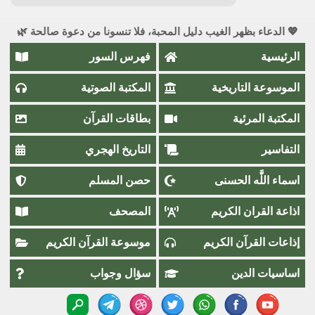
💖 الدعاء بظهر الغيب دليل المحبة، فلا تنسونا من دعوة صالحة 🌿
الرئيسية
فهرس السور
الموسوعة التاريخية
المكتبة الصوتية
المكتبة المرئية
بطاقات القرآن
التفاسير
التاريخ الهجري
اسماء اللَّٰه الحسنى
حصن المسلم
اذاعة القران الكريم
المصحف
إذاعات القرآن الكريم
موسوعة القرآن الكريم
اساسيات الدين
سؤال وجواب