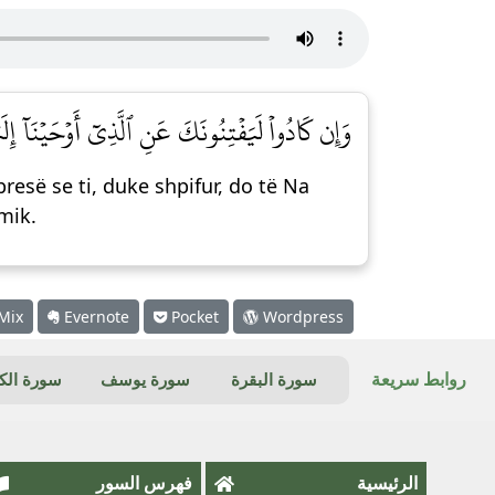
وَإِن كَادُواْ لَيَفۡتِنُونَكَ عَنِ ٱلَّذِيٓ أَوۡحَيۡنَآ إِلَ]
esë se ti, duke shpifur, do të Na
 mik.
Mix
Evernote
Pocket
Wordpress
روابط سريعة
سورة البقرة
سورة يوسف
سورة ال
الرئيسية
فهرس السور