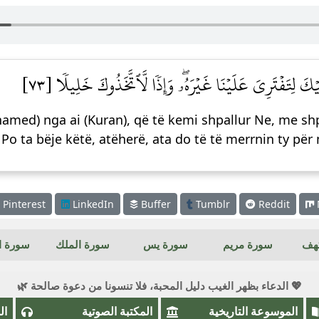
يۡكَ لِتَفۡتَرِيَ عَلَيۡنَا غَيۡرَهُۥۖ وَإِذٗا لَّٱتَّخَذُوكَ خَلِيلٗا [٧٣
amed) nga ai (Kuran), që të kemi shpallur Ne, me shpr
). Po ta bëje këtë, atëherë, ata do të të merrnin ty për
Pinterest
LinkedIn
Buffer
Tumblr
Reddit
كهف
سورة مريم
سورة يس
سورة الملك
سورة ال
💖 الدعاء بظهر الغيب دليل المحبة، فلا تنسونا من دعوة صالحة 🌿
الموسوعة التاريخية
المكتبة الصوتية
ال