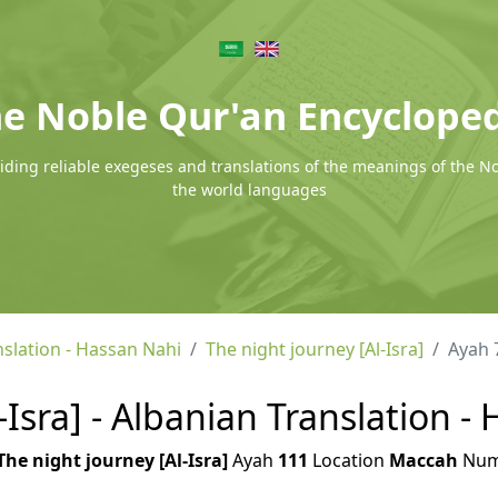
e Noble Qur'an Encyclope
ding reliable exegeses and translations of the meanings of the N
the world languages
nslation - Hassan Nahi
The night journey [Al-Isra]
Ayah 
-Isra] - Albanian Translation -
The night journey [Al-Isra]
Ayah
111
Location
Maccah
Num