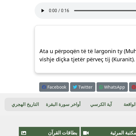
Ata u përpoqën të të largonin ty (Muh
vishje diçka tjetër përveç tij (Kuranit
Facebook
Twitter
WhatsApp
واقعة
آية الكرسي
أواخر سورة البقرة
التاريخ الهجري
مكتبة المرئية
بطاقات القرآن