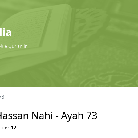
dia
oble Qur'an in
73
 Hassan Nahi - Ayah 73
ber
17