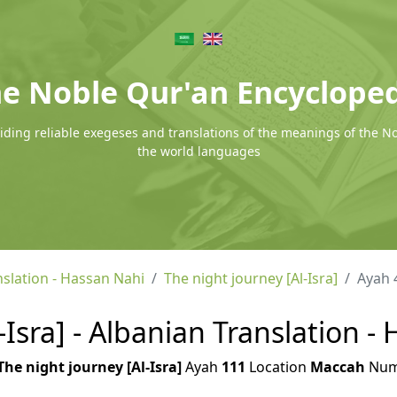
e Noble Qur'an Encyclope
ding reliable exegeses and translations of the meanings of the N
the world languages
nslation - Hassan Nahi
The night journey [Al-Isra]
Ayah 
-Isra] - Albanian Translation -
The night journey [Al-Isra]
Ayah
111
Location
Maccah
Num