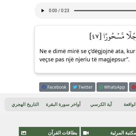
َجُلٗا مَّسۡحُورًا [٤٧]
Ne e dimë mirë se ç’dëgjojnë ata, kur
veçse pas një njeriu të magjepsur”.
Facebook
Twitter
WhatsApp
واقعة
آية الكرسي
أواخر سورة البقرة
التاريخ الهجري
مكتبة المرئية
بطاقات القرآن