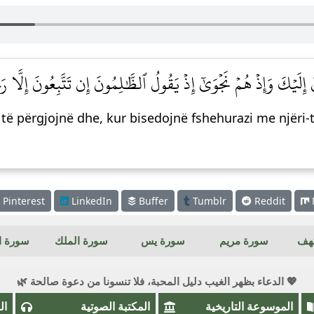
َ إِلَيۡكَ وَإِذۡ هُمۡ نَجۡوَىٰٓ إِذۡ يَقُولُ ٱلظَّٰلِمُونَ إِن تَتَّبِعُونَ إِلَّا ر
 të përgjojnë dhe, kur bisedojnë fshehurazi me njëri-
Pinterest
LinkedIn
Buffer
Tumblr
Reddit
كهف
سورة مريم
سورة يس
سورة الملك
سورة ال
💖 الدعاء بظهر الغيب دليل المحبة، فلا تنسونا من دعوة صالحة 🌿
الموسوعة التاريخية
المكتبة الصوتية
ال