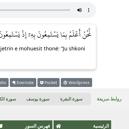
نَّحۡنُ أَعۡلَمُ بِمَا يَسۡتَمِعُونَ بِهِۦٓ إِذۡ يَسۡتَمِعُون
tjetrin e mohuesit thonë: “Ju shkoni
Mix
Evernote
Pocket
Wordpress
روابط سريعة
سورة البقرة
سورة يوسف
سورة ال
الرئيسية
فهرس السور