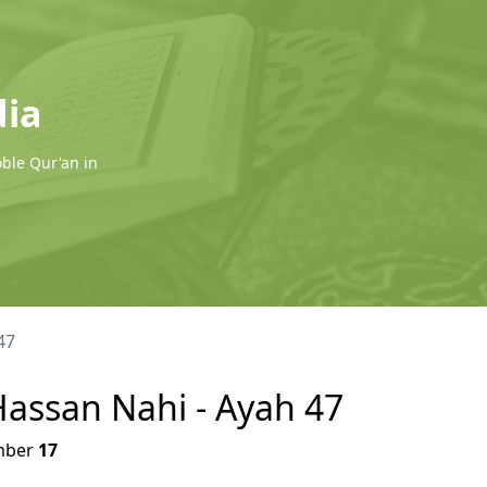
dia
oble Qur'an in
47
 Hassan Nahi - Ayah 47
ber
17