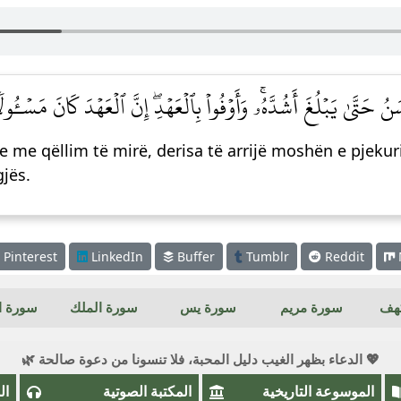
نُ حَتَّىٰ يَبۡلُغَ أَشُدَّهُۥۚ وَأَوۡفُواْ بِٱلۡعَهۡدِۖ إِنَّ ٱلۡعَهۡدَ كَانَ مَسۡـُٔولٗ
se me qëllim të mirë, derisa të arrijë moshën e pjek
gjës.
Pinterest
LinkedIn
Buffer
Tumblr
Reddit
كهف
سورة مريم
سورة يس
سورة الملك
سورة ال
💖 الدعاء بظهر الغيب دليل المحبة، فلا تنسونا من دعوة صالحة 🌿
الموسوعة التاريخية
المكتبة الصوتية
ال