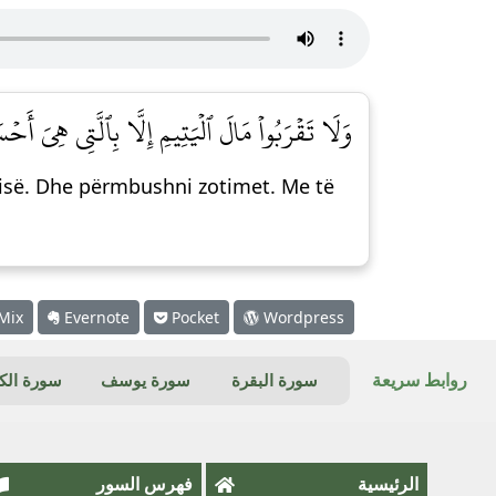
وَلَا تَقۡرَبُواْ مَالَ ٱلۡيَتِيمِ إِلَّا بِٱلَّتِي هِيَ أَحۡسَ]
urisë. Dhe përmbushni zotimet. Me të
Mix
Evernote
Pocket
Wordpress
روابط سريعة
سورة البقرة
سورة يوسف
سورة ال
الرئيسية
فهرس السور