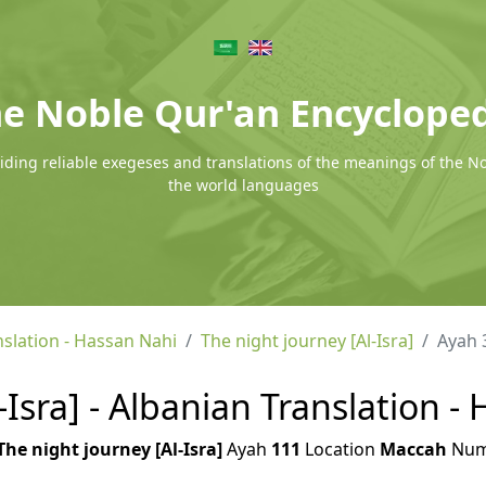
e Noble Qur'an Encyclope
ding reliable exegeses and translations of the meanings of the N
the world languages
nslation - Hassan Nahi
The night journey [Al-Isra]
Ayah 
-Isra] - Albanian Translation -
The night journey [Al-Isra]
Ayah
111
Location
Maccah
Num