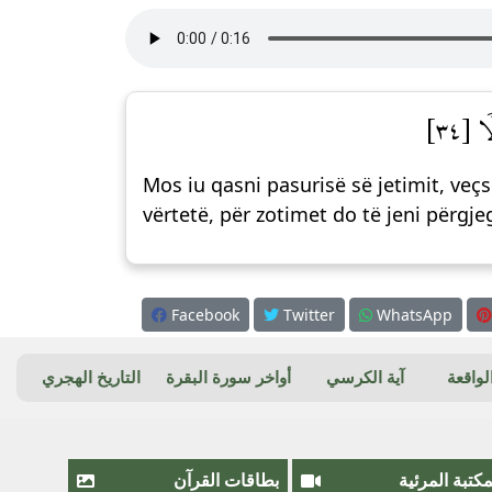
ا [٣٤
Mos iu qasni pasurisë së jetimit, veç
vërtetë, për zotimet do të jeni përgje
Facebook
Twitter
WhatsApp
واقعة
آية الكرسي
أواخر سورة البقرة
التاريخ الهجري
مكتبة المرئية
بطاقات القرآن