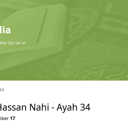
dia
oble Qur'an in
34
 Hassan Nahi - Ayah 34
ber
17