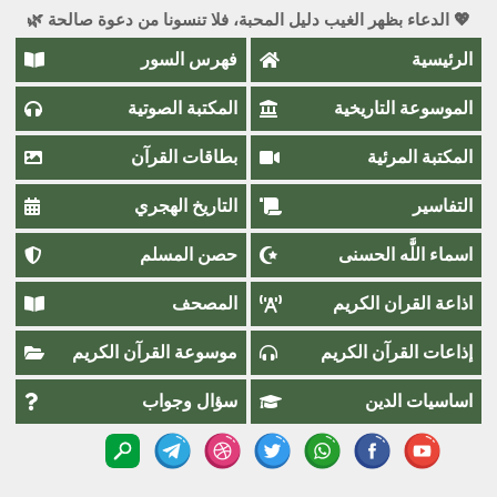
💖 الدعاء بظهر الغيب دليل المحبة، فلا تنسونا من دعوة صالحة 🌿
الرئيسية
فهرس السور
الموسوعة التاريخية
المكتبة الصوتية
المكتبة المرئية
بطاقات القرآن
التفاسير
التاريخ الهجري
اسماء اللَّٰه الحسنى
حصن المسلم
اذاعة القران الكريم
المصحف
إذاعات القرآن الكريم
موسوعة القرآن الكريم
اساسيات الدين
سؤال وجواب