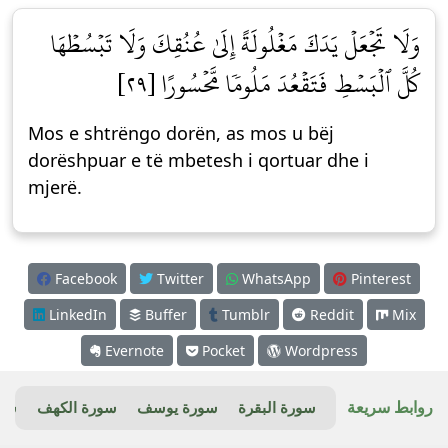
وَلَا تَجۡعَلۡ يَدَكَ مَغۡلُولَةً إِلَىٰ عُنُقِكَ وَلَا تَبۡسُطۡهَا
كُلَّ ٱلۡبَسۡطِ فَتَقۡعُدَ مَلُومٗا مَّحۡسُورًا [٢٩]
Mos e shtrëngo dorën, as mos u bëj
dorëshpuar e të mbetesh i qortuar dhe i
mjerë.
Facebook
Twitter
WhatsApp
Pinterest
LinkedIn
Buffer
Tumblr
Reddit
Mix
Evernote
Pocket
Wordpress
روابط سريعة
سورة البقرة
سورة يوسف
سورة الكهف
سور