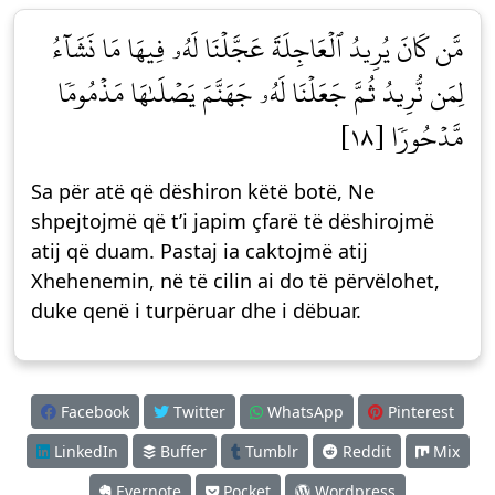
مَّن كَانَ يُرِيدُ ٱلۡعَاجِلَةَ عَجَّلۡنَا لَهُۥ فِيهَا مَا نَشَآءُ
لِمَن نُّرِيدُ ثُمَّ جَعَلۡنَا لَهُۥ جَهَنَّمَ يَصۡلَىٰهَا مَذۡمُومٗا
مَّدۡحُورٗا [١٨]
Sa për atë që dëshiron këtë botë, Ne
shpejtojmë që t’i japim çfarë të dëshirojmë
atij që duam. Pastaj ia caktojmë atij
Xhehenemin, në të cilin ai do të përvëlohet,
duke qenë i turpëruar dhe i dëbuar.
Facebook
Twitter
WhatsApp
Pinterest
LinkedIn
Buffer
Tumblr
Reddit
Mix
Evernote
Pocket
Wordpress