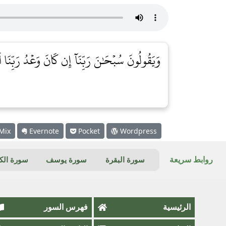
وَيَقُولُونَ سُبۡحَٰنَ رَبِّنَآ إِن كَانَ وَعۡدُ رَبِّنَا لَمَ
Mix
Evernote
Pocket
Wordpress
روابط سريعة
سورة البقرة
سورة يوسف
سورة ال
الرئيسية
فهرس السور