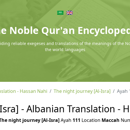
e Noble Qur'an Encyclope
ding reliable exegeses and translations of the meanings of the N
the world languages
nslation - Hassan Nahi
The night journey [Al-Isra]
Ayah 
Isra] - Albanian Translation -
The night journey [Al-Isra]
Ayah
111
Location
Maccah
Num