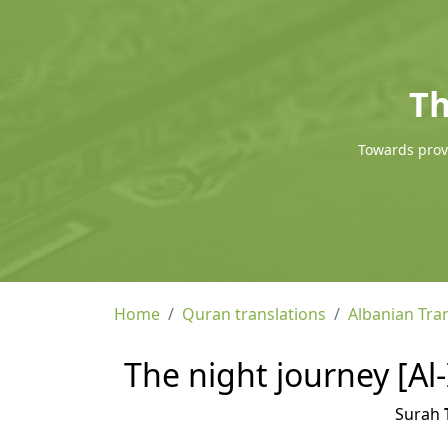
Th
Towards provi
Home
Quran translations
Albanian Tra
The night journey [Al-
Surah