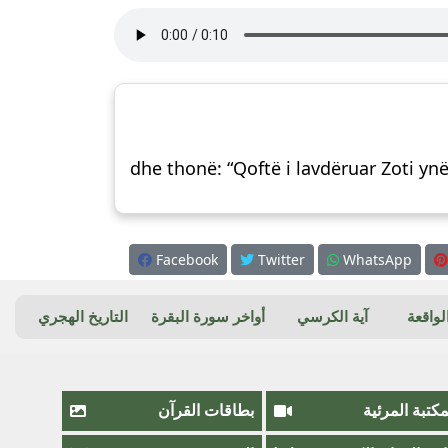
dhe thonë: “Qoftë i lavdëruar Zoti ynë
Facebook
Twitter
WhatsApp
واقعة
آية الكرسي
أواخر سورة البقرة
التاريخ الهجري
مكتبة المرئية
بطاقات القرآن