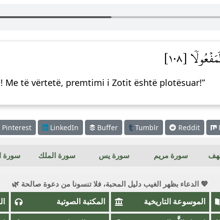
فۡعُولٗا [١٠٨]
! Me të vërtetë, premtimi i Zotit është plotësuar!”
Pinterest
LinkedIn
Buffer
Tumblr
Reddit
كهف
سورة مريم
سورة يس
سورة الملك
سورة ال
💖 الدعاء بظهر الغيب دليل المحبة، فلا تنسونا من دعوة صالحة 🌿
الموسوعة التاريخية
المكتبة الصوتية
ال