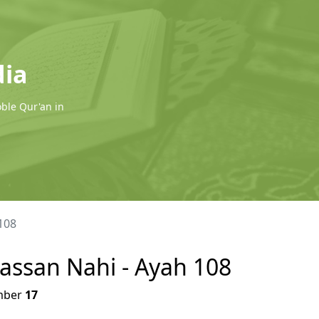
dia
oble Qur'an in
108
 Hassan Nahi - Ayah 108
ber
17