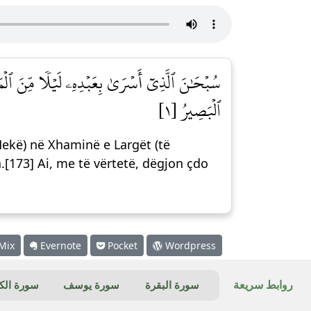
سُبۡحَٰنَ ٱلَّذِيٓ أَسۡرَىٰ بِعَبۡدِهِۦ لَيۡلٗا مِّنَ ٱلۡمَس
ٱلۡبَصِيرُ [١]
Mekë) në Xhaminë e Largët (të
a.[173] Ai, me të vërtetë, dëgjon çdo
Mix
Evernote
Pocket
Wordpress
روابط سريعة
سورة البقرة
سورة يوسف
سورة ال