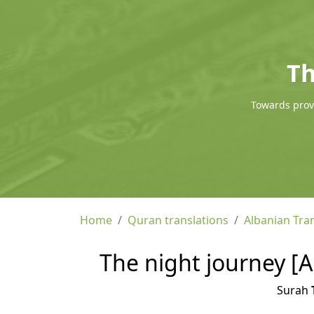
Th
Towards provi
Home
Quran translations
Albanian Tra
The night journey [Al
Surah