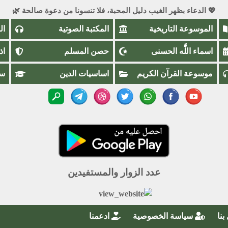
💖 الدعاء بظهر الغيب دليل المحبة، فلا تنسونا من دعوة صالحة 🌿
الموسوعة التاريخية
المكتبة الصوتية
ال
اسماء اللَّٰه الحسنى
حصن المسلم
اذ
موسوعة القرآن الكريم
اساسيات الدين
سؤ
عدد الزوار والمستفيدين
بنا
سياسة الخصوصية
ادعمنا