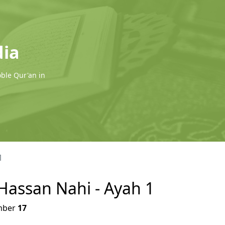
dia
oble Qur'an in
1
- Hassan Nahi - Ayah 1
ber
17