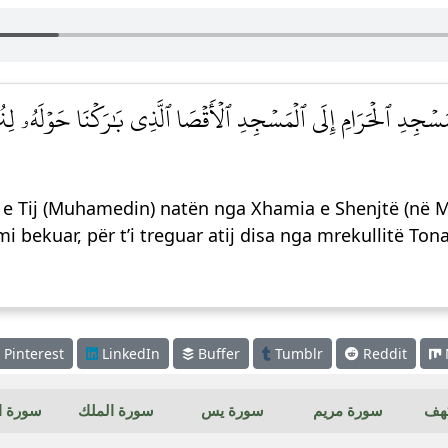
ۡجِدِ ٱلۡحَرَامِ إِلَى ٱلۡمَسۡجِدِ ٱلۡأَقۡصَا ٱلَّذِي بَٰرَكۡنَا حَوۡلَهُۥ لِنُرِيَ
in e Tij (Muhamedin) natën nga Xhamia e Shenjtë (në 
mi bekuar, për t’i treguar atij disa nga mrekullitë Ton
Pinterest
LinkedIn
Buffer
Tumblr
Reddit
كهف
سورة مريم
سورة يس
سورة الملك
سورة ال