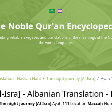
e Noble Qur'an Encyclope
ding reliable exegeses and translations of the meanings of the N
the world languages
nslation - Hassan Nahi
The night journey [Al-Isra]
Ayah 
-Isra] - Albanian Translation 
The night journey [Al-Isra]
Ayah
111
Location
Maccah
Num