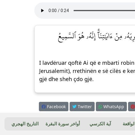
هُۥ مِنۡ ءَايَٰتِنَآۚ إِنَّهُۥ هُوَ ٱلسَّمِيعُ
I lavdëruar qoftë Ai që e mbarti rob
Jerusalemit), rrethinën e së cilës e ke
gjë dhe sheh çdo gjë.
Facebook
Twitter
WhatsApp
واقعة
آية الكرسي
أواخر سورة البقرة
التاريخ الهجري