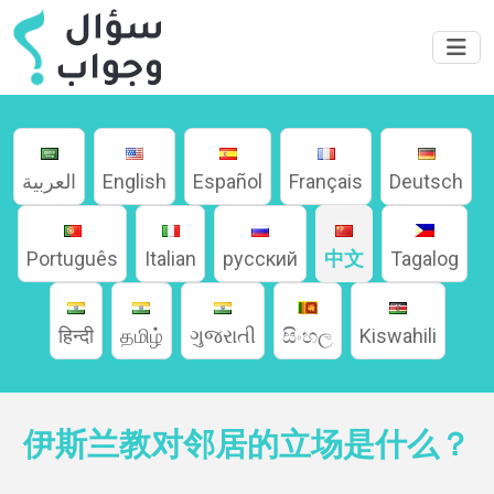
Deutsch
Français
Español
English
العربية
Português
Italian
русский
中文
Tagalog
家
हिन्दी
தமிழ்
ગુજરાતી
සිංහල
Kiswahili
關
伊斯兰教对邻居的立场是什么？
於