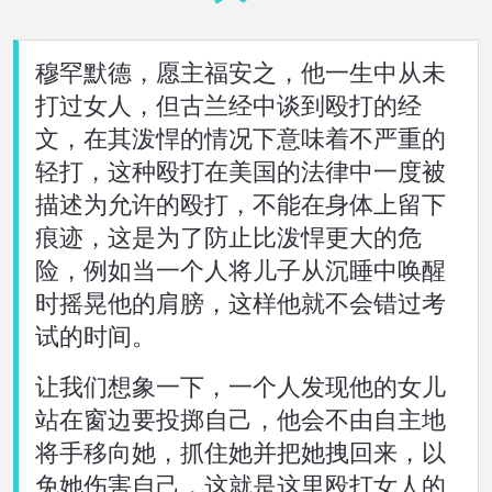
關
於
穆罕默德，愿主福安之，他一生中从未
語言
打过女人，但古兰经中谈到殴打的经
文，在其泼悍的情况下意味着不严重的
轻打，这种殴打在美国的法律中一度被
描述为允许的殴打，不能在身体上留下
痕迹，这是为了防止比泼悍更大的危
险，例如当一个人将儿子从沉睡中唤醒
时摇晃他的肩膀，这样他就不会错过考
试的时间。
让我们想象一下，一个人发现他的女儿
站在窗边要投掷自己，他会不由自主地
将手移向她，抓住她并把她拽回来，以
免她伤害自己，这就是这里殴打女人的