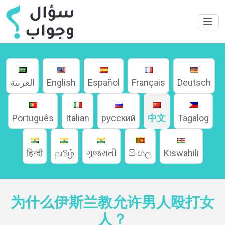
العربية
English
Español
Français
Deutsch
Português
Italian
русский
中文
Tagalog
हिन्दी
தமிழ்
ગુજરાતી
සිංහල
Kiswahili
家
为什么伊斯兰教允许男人殴打女
人？