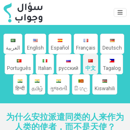
Deutsch
Français
Español
English
العربية
Português
Italian
русский
中文
Tagalog
家
हिन्दी
தமிழ்
ગુજરાતી
සිංහල
Kiswahili
關
为什么安拉派遣同类的人来作为
於
人类的使者，而不是天使？