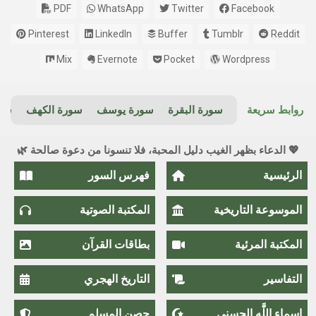
PDF
WhatsApp
Twitter
Facebook
Pinterest
LinkedIn
Buffer
Tumblr
Reddit
Mix
Evernote
Pocket
Wordpress
روابط سريعة
سورة البقرة
سورة يوسف
سورة الكهف
سور
💖 الدعاء بظهر الغيب دليل المحبة، فلا تنسونا من دعوة صالحة 🌿
الرئيسية
فهرس السور
الموسوعة التاريخية
المكتبة الصوتية
المكتبة المرئية
بطاقات القرآن
التفاسير
التاريخ الهجري
اسماء اللَّٰه الحسنى
حصن المسلم