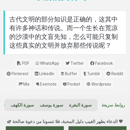
古代文明的部分知识是正确的，这其中
有许多神话和传说。而一个生长在荒凉
的沙漠中的文盲先知，怎么可能只复制
这些真实的文明并放弃那些传说呢？
PDF
WhatsApp
Twitter
Facebook
Pinterest
LinkedIn
Buffer
Tumblr
Reddit
Mix
Evernote
Pocket
Wordpress
روابط سريعة
سورة البقرة
سورة يوسف
سورة الكهف
سور
💖 الدعاء بظهر الغيب دليل المحبة، فلا تنسونا من دعوة صالحة 🌿