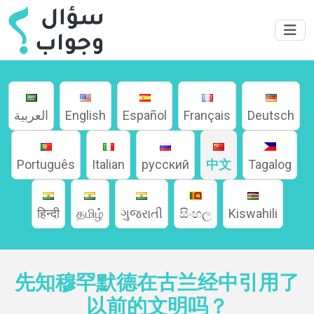
Deutsch
Français
Español
English
العربية
Português
Italian
русский
中文
Tagalog
家
हिन्दी
தமிழ்
ગુજરાતી
සිංහල
Kiswahili
關
於
先知穆罕默德在古兰经中引用了
以前的文明吗？
語言