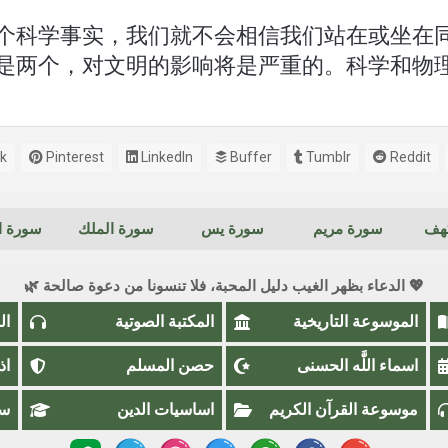
个科学事实，我们就不会相信我们站在或坐在
是两个，对文明的影响将是严重的。科学和物
k
Pinterest
LinkedIn
Buffer
Tumblr
Reddit
كهف
سورة مريم
سورة يس
سورة الملك
سورة ال
💖 الدعاء بظهر الغيب دليل المحبة، فلا تنسونا من دعوة صالحة 🌿
الموسوعة التاريخية
المكتبة الصوتية
ال
اسماء اللَّٰه الحسنى
حصن المسلم
اذ
موسوعة القرآن الكريم
اساسيات الدين
سؤ