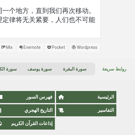
同一个地方，直到我们再次移动。
理定律将无关紧要，人们也不可能
Mix
Evernote
Pocket
Wordpress
روابط سريعة
سورة البقرة
سورة يوسف
سورة ال
الرئيسية
فهرس السور
التفاسير
التاريخ الهجري
إذاعات القرآن الكريم