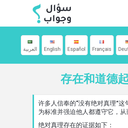
العربية
English
Español
Français
Deu
存在和道德
家
许多人信奉的“没有绝对真理”
關
为标准并强迫他人都遵守它，从
於
绝对真理存在的证据如下：