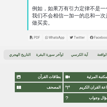
例如，如果万有引力定律不是一
我们不会相信一加一的总和一次
做买卖。
PDF
WhatsApp
Twitter
Faceboo
واقعة
آية الكرسي
اوآخر سورة البقرة
التاريخ الهجري
مكتبة المرئية
بطاقات القرآن
اعة القران الكريم
المصحف
ال وجواب