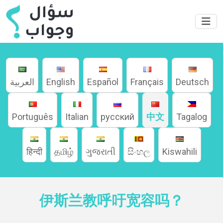
العربية
English
Español
Français
Deutsch
Português
Italian
русский
中文
Tagalog
हिन्दी
தமிழ்
ગુજરાતી
සිංහල
Kiswahili
伊斯兰教呼吁宽容吗？