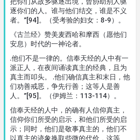
把你们从故乡驱逐出境，曾协助别人驱
逐你们的人。谁与他们结交，谁是不义
者。”[94]。（受考验的妇女：8-9）。
《古兰经》赞美麦西哈和摩西（愿他们
安息）时代的一神论者。
.他们不是一律的。信奉天经的人中有一
派正人，在夜间诵读真主的经典，且为
真主而叩头。 .他们确信真主和末日，他
们劝善戒恶，争先行善；这等人是善
人。”[95]。（伊姆兰：113-114）。
信奉天经的人中，的确有人信仰真主，
信仰你们所受的启示，和他们所受的启
示；同时，他们是敬事真主的，他们不
以真主的迹象换取些微的代价，这等