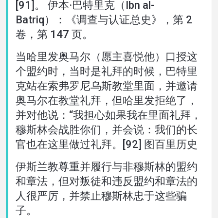
[91]。 伊本·巴特里克（Ibn al-
Batriq）：《调查与认证总史》，第 2
卷，第 147 页。
当哈里发奥马尔（愿主喜悦他）口授这
个盟约时，当时是礼拜的时候，巴特里
克站在索弗罗尼乌斯教堂里面，并邀请
奥马尔在教堂礼拜，但哈里发拒绝了，
并对他说：“我担心如果我在里面礼拜，
穆斯林会战胜你们，并会说：我们的长
官也在这里做过礼拜。[92] 图百里历史
伊斯兰教尊重并履行与非穆斯林的盟约
和章法，但对叛徒和违反盟约和章法的
人很严厉，并禁止穆斯林忠于这些骗
子。