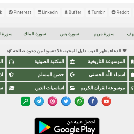
k
Pinterest
LinkedIn
Buffer
Tumblr
Reddit
كهف
سورة مريم
سورة يس
سورة الملك
سورة ال
💖 الدعاء بظهر الغيب دليل المحبة، فلا تنسونا من دعوة صالحة 🌿
الموسوعة التاريخية
المكتبة الصوتية
ال
اسماء اللَّٰه الحسنى
حصن المسلم
اذ
موسوعة القرآن الكريم
اساسيات الدين
سؤ