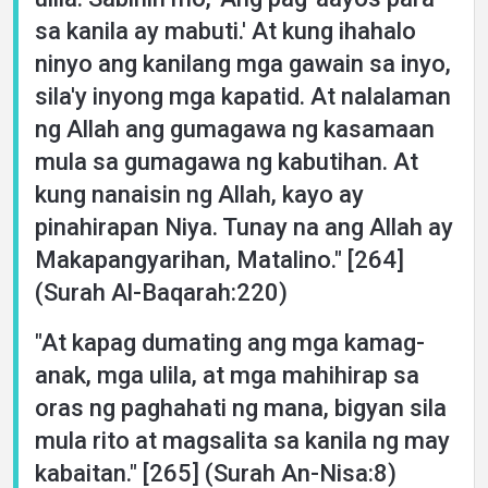
sa kanila ay mabuti.' At kung ihahalo
ninyo ang kanilang mga gawain sa inyo,
sila'y inyong mga kapatid. At nalalaman
ng Allah ang gumagawa ng kasamaan
mula sa gumagawa ng kabutihan. At
kung nanaisin ng Allah, kayo ay
pinahirapan Niya. Tunay na ang Allah ay
Makapangyarihan, Matalino." [264]
(Surah Al-Baqarah:220)
"At kapag dumating ang mga kamag-
anak, mga ulila, at mga mahihirap sa
oras ng paghahati ng mana, bigyan sila
mula rito at magsalita sa kanila ng may
kabaitan." [265] (Surah An-Nisa:8)