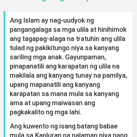
About
Ang Islam ay nag-uudyok ng
Languages
pangangalaga sa mga ulila at hinihimok
ang tagapag-alaga na tratuhin ang ulila
tulad ng pakikitungo niya sa kanyang
sariling mga anak. Gayunpaman,
pinapanatili ang karapatan ng ulila na
makilala ang kanyang tunay na pamilya,
upang mapanatili ang kanyang
karapatan sa mana mula sa kanyang
ama at upang maiwasan ang
pagkakalito ng mga lahi.
Ang kuwento ng isang batang babae
mula sa Kanluran na nalaman niya nang