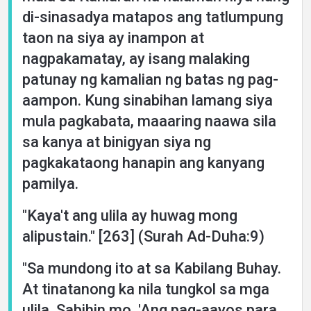
di-sinasadya matapos ang tatlumpung
taon na siya ay inampon at
nagpakamatay, ay isang malaking
patunay ng kamalian ng batas ng pag-
aampon. Kung sinabihan lamang siya
mula pagkabata, maaaring naawa sila
sa kanya at binigyan siya ng
pagkakataong hanapin ang kanyang
pamilya.
"Kaya't ang ulila ay huwag mong
alipustain." [263] (Surah Ad-Duha:9)
"Sa mundong ito at sa Kabilang Buhay.
At tinatanong ka nila tungkol sa mga
ulila. Sabihin mo, 'Ang pag-aayos para