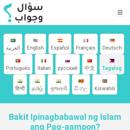
العربية
English
Español
Français
Deutsch
Português
Italian
русский
中文
Tagalog
हिन्दी
தமிழ்
ગુજરાતી
සිංහල
Kiswahili
Home
Bakit Ipinagbabawal ng Islam
ang Pag-aampon?