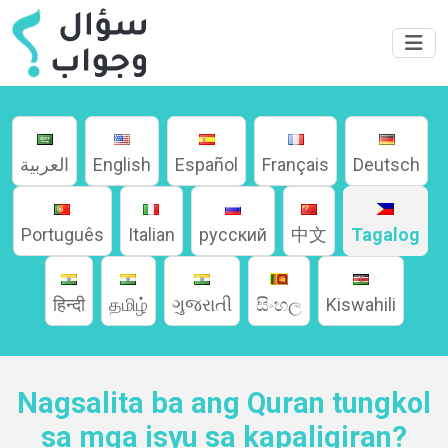
العربية
English
Español
Français
Deutsch
Português
Italian
русский
中文
Tagalog
हिन्दी
தமிழ்
ગુજરાતી
සිංහල
Kiswahili
Home
Nagsalita ba ang Quran tungkol
About
sa mga isyu sa kapaligiran?