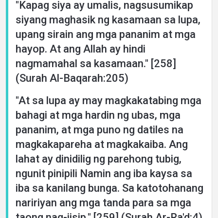
"Kapag siya ay umalis, nagsusumikap
siyang maghasik ng kasamaan sa lupa,
upang sirain ang mga pananim at mga
hayop. At ang Allah ay hindi
nagmamahal sa kasamaan." [258]
(Surah Al-Baqarah:205)
"At sa lupa ay may magkakatabing mga
bahagi at mga hardin ng ubas, mga
pananim, at mga puno ng datiles na
magkakapareha at magkakaiba. Ang
lahat ay dinidilig ng parehong tubig,
ngunit pinipili Namin ang iba kaysa sa
iba sa kanilang bunga. Sa katotohanang
naririyan ang mga tanda para sa mga
taong nag-iisip." [259] (Surah Ar-Ra'd:4)