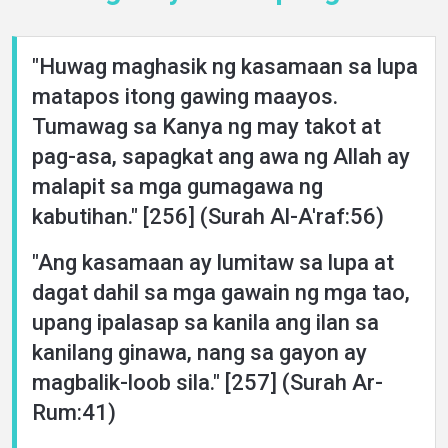
Languages
"Huwag maghasik ng kasamaan sa lupa
matapos itong gawing maayos.
Tumawag sa Kanya ng may takot at
pag-asa, sapagkat ang awa ng Allah ay
malapit sa mga gumagawa ng
kabutihan." [256] (Surah Al-A'raf:56)
"Ang kasamaan ay lumitaw sa lupa at
dagat dahil sa mga gawain ng mga tao,
upang ipalasap sa kanila ang ilan sa
kanilang ginawa, nang sa gayon ay
magbalik-loob sila." [257] (Surah Ar-
Rum:41)