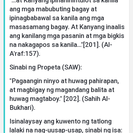
"...at Kanyang ipinahihintulot sa kanila
ang mga mabubuting bagay at
ipinagbabawal sa kanila ang mga
masasamang bagay. At Kanyang inaalis
ang kanilang mga pasanin at mga bigkis
na nakagapos sa kanila..."[201]. (Al-
A'raf:157).
Sinabi ng Propeta (SAW):
"Pagaangin ninyo at huwag pahirapan,
at magbigay ng magandang balita at
huwag magtaboy." [202]. (Sahih Al-
Bukhari).
Isinalaysay ang kuwento ng tatlong
lalaki na nag-uusap-usap, sinabi ng isa: