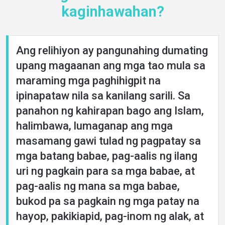
kaginhawahan?
Ang relihiyon ay pangunahing dumating
upang magaanan ang mga tao mula sa
Home
maraming mga paghihigpit na
ipinapataw nila sa kanilang sarili. Sa
panahon ng kahirapan bago ang Islam,
About
halimbawa, lumaganap ang mga
masamang gawi tulad ng pagpatay sa
Languages
mga batang babae, pag-aalis ng ilang
uri ng pagkain para sa mga babae, at
pag-aalis ng mana sa mga babae,
bukod pa sa pagkain ng mga patay na
hayop, pakikiapid, pag-inom ng alak, at