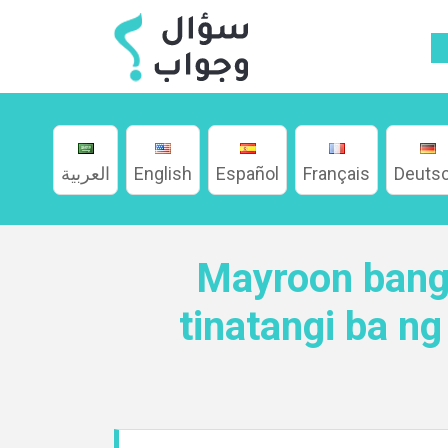
العربية
English
Español
Français
Deuts
Home
Mayroon bang 
About
tinatangi ba 
Languages