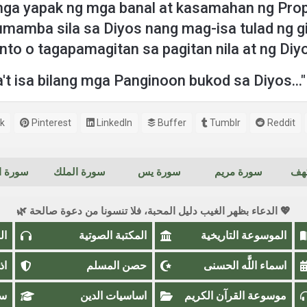
 yapak ng mga banal at kasamahan ng Propeta 
umamba sila sa Diyos nang mag-isa tulad ng g
santo o tagapamagitan sa pagitan nila at ng Diy
a't isa bilang mga Panginoon bukod sa Diyos..."
k
Pinterest
LinkedIn
Buffer
Tumblr
Reddit
كهف
سورة مريم
سورة يس
سورة الملك
سورة ال
💖 الدعاء بظهر الغيب دليل المحبة، فلا تنسونا من دعوة صالحة 🌿
الموسوعة التاريخية
المكتبة الصوتية
ال
اسماء اللَّٰه الحسنى
حصن المسلم
اذ
موسوعة القرآن الكريم
اساسيات الدين
سؤ