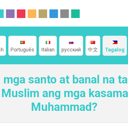
ch
Português
Italian
русский
中文
Tagalog
mga santo at banal na ta
ng Muslim ang mga kasama
Muhammad?