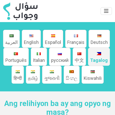
العربية
English
Español
Français
Deutsch
Português
Italian
русский
中文
Tagalog
हिन्दी
தமிழ்
ગુજરાતી
සිංහල
Kiswahili
Home
Ang relihiyon ba ay ang opyo ng
masa?
About