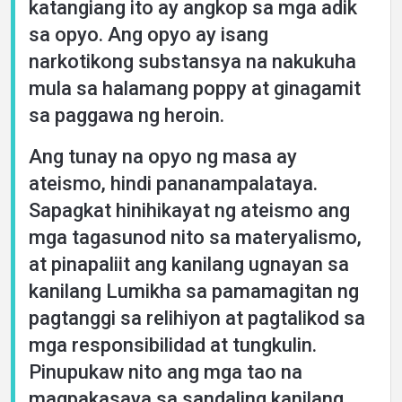
katangiang ito ay angkop sa mga adik
sa opyo. Ang opyo ay isang
narkotikong substansya na nakukuha
mula sa halamang poppy at ginagamit
sa paggawa ng heroin.
Ang tunay na opyo ng masa ay
ateismo, hindi pananampalataya.
Sapagkat hinihikayat ng ateismo ang
mga tagasunod nito sa materyalismo,
at pinapaliit ang kanilang ugnayan sa
kanilang Lumikha sa pamamagitan ng
pagtanggi sa relihiyon at pagtalikod sa
mga responsibilidad at tungkulin.
Pinupukaw nito ang mga tao na
magpakasaya sa sandaling kanilang