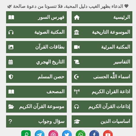
💖 الدعاء بظهر الغيب دليل المحبة، فلا تنسونا من دعوة صالحة 🌿
الرئيسية
فهرس السور
الموسوعة التاريخية
المكتبة الصوتية
المكتبة المرئية
بطاقات القرآن
التفاسير
التاريخ الهجري
اسماء اللَّٰه الحسنى
حصن المسلم
اذاعة القران الكريم
المصحف
إذاعات القرآن الكريم
موسوعة القرآن الكريم
اساسيات الدين
سؤال وجواب