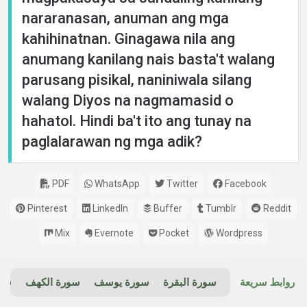
nararanasan, anuman ang mga
kahihinatnan. Ginagawa nila ang
anumang kanilang nais basta't walang
parusang pisikal, naniniwala silang
walang Diyos na nagmamasid o
hahatol. Hindi ba't ito ang tunay na
paglalarawan ng mga adik?
PDF
WhatsApp
Twitter
Facebook
Pinterest
LinkedIn
Buffer
Tumblr
Reddit
Mix
Evernote
Pocket
Wordpress
روابط سريعة
سورة البقرة
سورة يوسف
سورة الكهف
سور