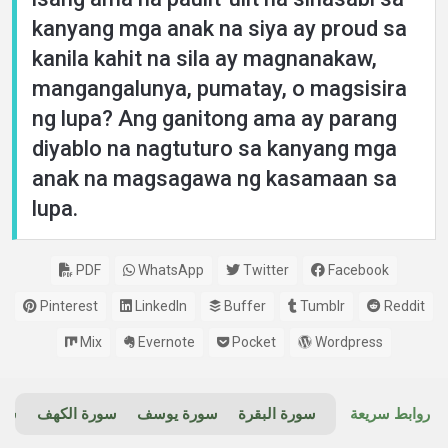
kanyang mga anak na siya ay proud sa
kanila kahit na sila ay magnanakaw,
mangangalunya, pumatay, o magsisira
ng lupa? Ang ganitong ama ay parang
diyablo na nagtuturo sa kanyang mga
anak na magsagawa ng kasamaan sa
lupa.
PDF
WhatsApp
Twitter
Facebook
Pinterest
LinkedIn
Buffer
Tumblr
Reddit
Mix
Evernote
Pocket
Wordpress
روابط سريعة
سورة البقرة
سورة يوسف
سورة الكهف
سور