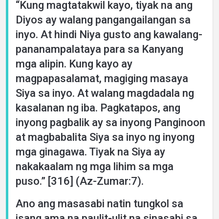
“Kung magtatakwil kayo, tiyak na ang
Diyos ay walang pangangailangan sa
inyo. At hindi Niya gusto ang kawalang-
pananampalataya para sa Kanyang
mga alipin. Kung kayo ay
magpapasalamat, magiging masaya
Siya sa inyo. At walang magdadala ng
kasalanan ng iba. Pagkatapos, ang
inyong pagbalik ay sa inyong Panginoon
at magbabalita Siya sa inyo ng inyong
mga ginagawa. Tiyak na Siya ay
nakakaalam ng mga lihim sa mga
puso.” [316] (Az-Zumar:7).
Ano ang masasabi natin tungkol sa
isang ama na paulit-ulit na sinasabi sa