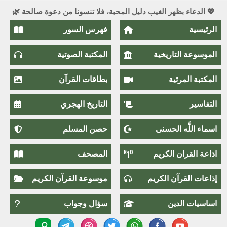
💖 الدعاء بظهر الغيب دليل المحبة، فلا تنسونا من دعوة صالحة 🌿
الرئيسية
فهرس السور
الموسوعة التاريخية
المكتبة الصوتية
المكتبة المرئية
بطاقات القرآن
التفاسير
التاريخ الهجري
اسماء اللَّٰه الحسنى
حصن المسلم
اذاعة القران الكريم
المصحف
إذاعات القرآن الكريم
موسوعة القرآن الكريم
اساسيات الدين
سؤال وجواب