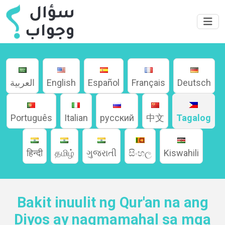
العربية
English
Español
Français
Deutsch
Português
Italian
русский
中文
Tagalog
हिन्दी
தமிழ்
ગુજરાતી
සිංහල
Kiswahili
Home
Bakit inuulit ng Qur'an na ang
Diyos ay nagmamahal sa mga
About