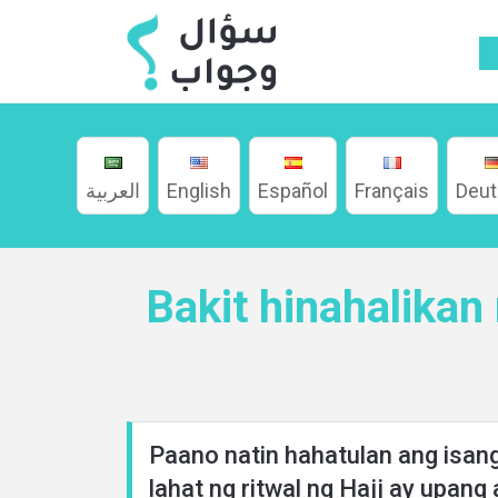
العربية
English
Español
Français
Deu
Home
Bakit hinahalikan
About
Languages
Paano natin hahatulan ang isa
lahat ng ritwal ng Hajj ay upan