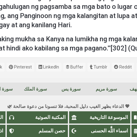
ngahulugan ng pagsamba sa mga bato o lugar o
 ang Panginoon ng mga kalangitan at lupa at l
ay at ang kanilang Hari.
 aking mukha sa Kanya na lumikha ng mga kalang
 hindi ako kabilang sa mga pagano.'"[302] (Qu
k
Pinterest
LinkedIn
Buffer
Tumblr
Reddit
كهف
سورة مريم
سورة يس
سورة الملك
سورة ال
💖 الدعاء بظهر الغيب دليل المحبة، فلا تنسونا من دعوة صالحة 🌿
الموسوعة التاريخية
المكتبة الصوتية
ال
اسماء اللَّٰه الحسنى
حصن المسلم
اذ