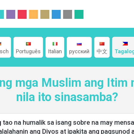
tsch
Português
Italian
русский
中文
Tagalo
 ng mga Muslim ang Itim 
nila ito sinasamba?
ng tao na humalik sa isang sobre na may men
g alalahanin ang Diyos at ipakita ang pagsunod