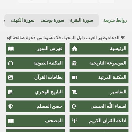
روابط سريعة
سورة البقرة
سورة يوسف
سورة الكهف
سور
💖 الدعاء بظهر الغيب دليل المحبة، فلا تنسونا من دعوة صالحة 🌿
الرئيسية
فهرس السور
الموسوعة التاريخية
المكتبة الصوتية
المكتبة المرئية
بطاقات القرآن
التفاسير
التاريخ الهجري
اسماء اللَّٰه الحسنى
حصن المسلم
اذاعة القران الكريم
المصحف