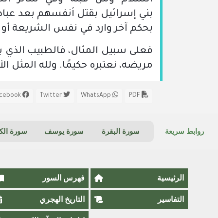
السلام ومن قبله وفي سائر الش
بني إسرائيل بقتل أنفسهم بعد عبادت
بحكم آخر وارد في نفس الشريعة أو ب
فعلى سبيل المثال، فالطبيب الذي يب
مريضه، نعتبره حكيمًا. ولله المثل ا
Facebook
Twitter
WhatsApp
PDF
روابط سريعة
سورة البقرة
سورة يوسف
سورة ال
الرئيسية
فهرس السور
التفاسير
التاريخ الهجري