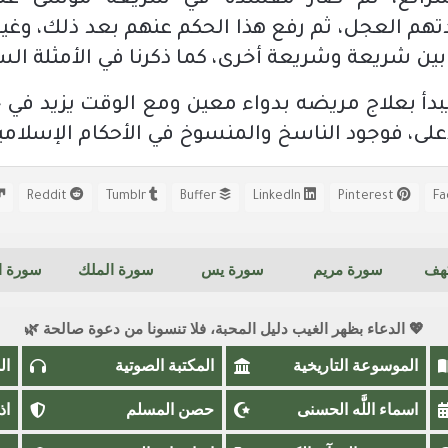
رائع، ثم صار مفسدة في شريعة موسى عليه 
هم العجل، ثم رفع هذا الحكم عنهم بعد ذلك، وغيرها
ين شريعة وشريعة أخرى، كما ذكرنا في الأمثلة الس
دأ بعلاج مريضه بدواء معين ومع الوقت يزيد في جرع
لأعلى، فوجود الناسخ والمنسوخ في الأحكام الإسلام
Reddit
Tumblr
Buffer
LinkedIn
Pinterest
كهف
سورة مريم
سورة يس
سورة الملك
سورة ال
💖 الدعاء بظهر الغيب دليل المحبة، فلا تنسونا من دعوة صالحة 🌿
الموسوعة التاريخية
المكتبة الصوتية
ال
اسماء اللَّٰه الحسنى
حصن المسلم
اذ