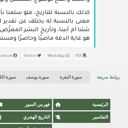
والخطأ واضح كوضوح الشمس ولو أق
كذلك بالنسبة للتاريخ، فلو سلمنا 
معنى بالنسبة له يختلف عن تقدير الع
شئنا أم أبينا، وتأريخ البشر المعرَّ
هو غاية الدقة ماضيًا وحاضرًا ومستقب
Facebook
Twitter
WhatsApp
PDF
روابط سريعة
سورة البقرة
سورة يوسف
سورة ال
الرئيسية
فهرس السور
التفاسير
التاريخ الهجري