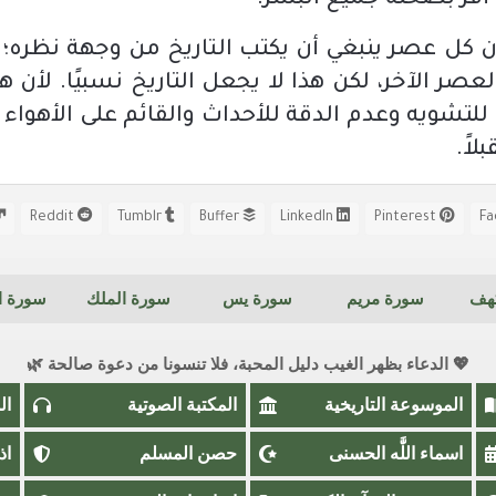
ر بصحته جميع البشر.
بأن كل عصر ينبغي أن يكتب التاريخ من وجهة نظره؛
صر الآخر، لكن هذا لا يجعل التاريخ نسبيًا. لأن هذ
ض للتشويه وعدم الدقة للأحداث والقائم على الأهواء
لاً.
Reddit
Tumblr
Buffer
LinkedIn
Pinterest
كهف
سورة مريم
سورة يس
سورة الملك
سورة ال
💖 الدعاء بظهر الغيب دليل المحبة، فلا تنسونا من دعوة صالحة 🌿
الموسوعة التاريخية
المكتبة الصوتية
ال
اسماء اللَّٰه الحسنى
حصن المسلم
اذ