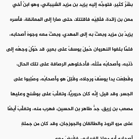
بشَرٌ كثير، فتوجَّه إليه يزيد بن مزيد الشيباني، وهو ابنُ أخي
معن بن زائدة، فلَقِيَه فاقتتلا، حتى صارا إلى المعانقة، فأسره
يزيدُ بن مزيد وبعثَ به إلى المهدي، وبعثَ معه وجوهَ أصحابه،
فلمَّا بلغوا النهروان حُمِلَ يوسفُ على بعيرٍ، قد حُوِّلَ وجهُه إلى
ذَنَبه، وأصحابُه مثلُه، فأدخلوهم الرصافة على تلك الحال،
وقُطِعَت يدا يوسُفَ ورِجلاه، وقُتِلَ هو وأصحابُه، وصُلِبوا على
الجسر. وقد قيل: إنَّه كان حروريًّا، وتغلَّبَ على بوشنج وعليها
مصعب بن زريق، جدُّ طاهر بن الحسين، فهرب منه، وتغلَّبَ أيضًا
على مرو الروذ والطالقان والجوزجان، وقد كان من جملةِ
أصحابه أبو معاذ الفريابي، فقُبِضَ معه.