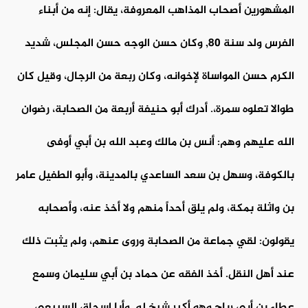
المشهورين أصحاب المذاهب المعروفة، يقال: إنه من أبناء
الفرس ولد سنة 80, وكان حسن الوجه حسن المجلس، شديد
الكرم حسن المواساة لإخوانه، وكان ربعة من الرجال، وقيل كان
طوالا تعلوه سمرة،. أدرك أبو حنيفة أربعة من الصحابة، رضوان
الله عليهم وهم: أنس بن مالك وعبد الله بن أبي أوفى
بالكوفة، وسهل بن سعد الساعدي بالمدينة، وأبو الطفيل عامر
بن واثلة بمكة، ولم يلق أحداً منهم ولا أخذ عنه، وأصحابه
يقولون: لقي جماعة من الصحابة وروى عنهم، ولم يثبت ذلك
عند أهل النقل. أخذ الفقه عن حماد بن أبي سليمان وسمع
عطاء بن أبي رباح وهو أكبر شيخ له, وأبا إسحاق السبيعي