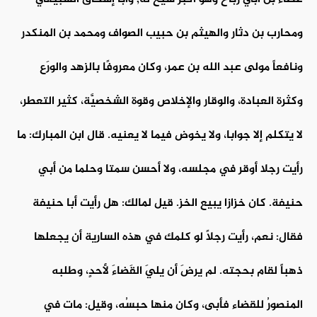
ومحارب بن دثار والهيثم بن حبيب الصواف ومحمد بن المنكدر
ونافعاً مولى عبد الله بن عمر، وكان معروفًا بالزهد والورَع
وكثرة العبادة، والوقار والإخلاص وقوة الشخصيَّة، كثير التعطر،
لا يتكلم إلا جوابا، ولا يخوض فيما لا يعنيه. قال ابن المبارك: ما
رأيت رجلا أوقر في مجلسه، ولا أحسن سمتا وحلما من أبي
حنيفة. كان خزازا يبيع الخز. قيل لمالك: هل رأيت أبا حنيفة
فقال: نعم، رأيت رجلاً لو كلمك في هذه السارية أن يجعلها
ذهباً لقام بحجته. لم يرضَ أن يليَ القَضاءَ لأحدٍ، وطلبه
المنصورُ للقضاء فأبى، وكان منها حبسُه، وقيل: مات في