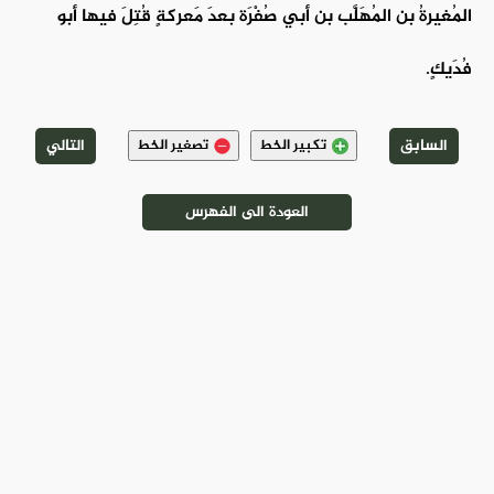
المُغيرةُ بن المُهَلَّب بن أبي صُفْرَة بعدَ مَعركةٍ قُتِلَ فيها أبو
فُدَيكٍ.
السابق
التالي
تكبير الخط
تصغير الخط
العودة الى الفهرس