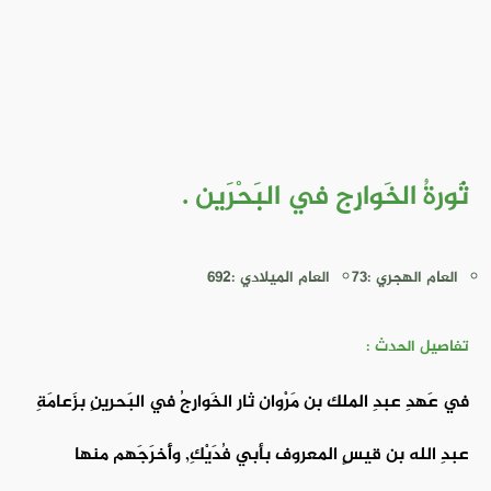
ثَورةُ الخَوارِج في البَحْرَين .
العام الهجري :73
العام الميلادي :692
تفاصيل الحدث :
في عَهدِ عبدِ الملك بن مَرْوان ثار الخَوارِجُ في البَحرينِ بزَعامَةِ
عبدِ الله بن قيسٍ المعروف بأبي فُدَيْكِ, وأَخرَجَهم منها