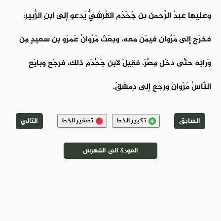
وعليها عبدُ الرَّحمن بن جَحْدَم القُرشيُّ يَدعو إلى ابنِ الزُّبير،
فخرَج إلى مَرْوان فيمَن معه، وبعَث مَرْوانُ عَمرَو بن سعيدٍ مِن
وَرائِه حتَّى دخَل مِصْرَ، فقِيلَ لابنِ جَحْدَم ذلك، فرجَع وبايَع
النَّاسُ مَرْوانَ ورجَع إلى دِمشقَ.
السابق
التالي
تكبير الخط
تصغير الخط
العودة الى الفهرس