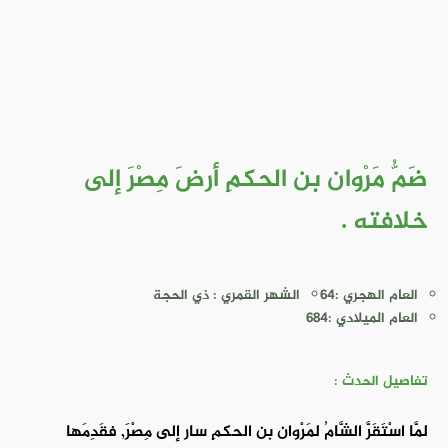
ضَمُّ مَرْوان بن الحكمِ أرضَ مِصْرَ إلى
خلافته .
العام الهجري :64
الشهر القمري : ذي الحجة
العام الميلادي :684
تفاصيل الحدث :
لمَّا اسْتَقَرَّ الشَّامُ لمَرْوان بن الحكمِ سار إلى مِصْرَ, فقَدِمَها