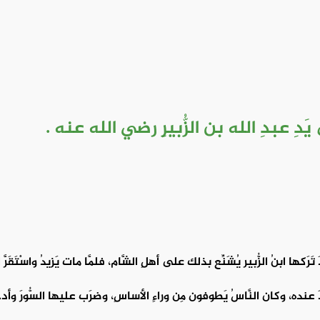
 يَدِ عبدِ الله بن الزُّبيرِ رضي الله عنه .
 تَرَكها ابنُ الزُّبير يُشَنِّع بذلك على أهلِ الشَّام، فلمَّا مات يَزيدُ واسْتَقَرَّ ا
 عنده، وكان النَّاسُ يَطوفون مِن وراءِ الأساسِ، وضرَب عليها السُّورَ وأدخل