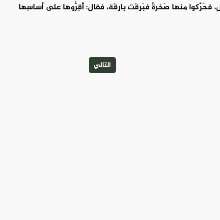
لِ، فحَرَّكوا منها صَخرةً فبَرِقَت بارِقَة، فقال: أَقِرُّوها على أساسِها
التالي