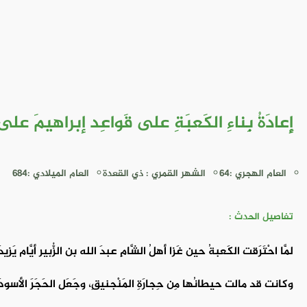
إِعادَةُ بِناءِ الكَعبَةِ على قَواعِد إبراهيمَ على
العام الهجري :64
الشهر القمري : ذي القعدة
العام الميلادي :684
تفاصيل الحدث :
لمَّا احْتَرَقت الكَعبةُ حين غَزا أهلُ الشَّامِ عبدَ الله بن الزُّبير أيَّام يَزيدَ
وكانت قد مالت حيطانُها مِن حِجارَةِ المَنْجنيقِ، وجَعَل الحَجَرَ الأسودَ