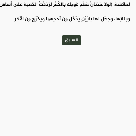
لعائشةَ: (لولا حَدَثانُ عَهْدِ قَومِك بالكُفْرِ لرَدَدْتُ الكَعبةَ على أساسِ
وبِنائِها، وجعَل لها بابَيْنِ يُدْخَل مِن أحدِهما ويُخْرَج مِن الآخر.
السابق