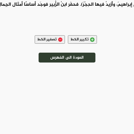
 إبراهيمَ، وأَزيدُ فيها الحِجْرَ). فحفَر ابنُ الزُّبير فوجَد أساسًا أمثال الجِما
تكبير الخط
تصغير الخط
العودة الى الفهرس