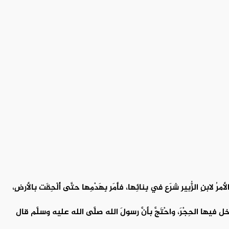
لأمرُ لابنِ الزُّبير شرَع في بِنائِها، فأَمَر بِهَدْمِها حتَّى أُلْحِقَت بالأرضِ،
 فيها الحِجْرَ، واحْتَجَّ بأنَّ رسولَ الله صلَّى الله عليه وسلَّم قال