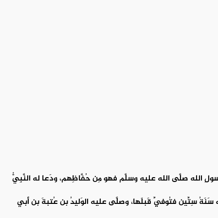
ن رسولِ الله صلَّى الله عليه وسلَّم فهو مِن حُفَّاظِهم، ودَعا له النَّبِيُّ
َنَةُ سِتِّين فتُوفِّي قَبلَها، وصلَّى عليه الوَليدُ بن عُتبةَ بن أبي