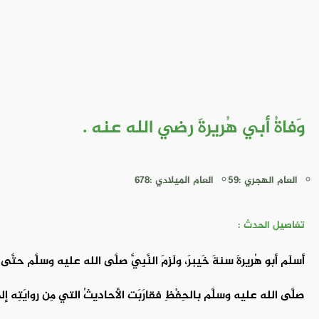
وَفاةُ أبي هُريرةَ رضي الله عنه .
العام الهجري :59
العام الميلادي :678
تفاصيل الحدث :
أَسلَم أبو هُريرةَ سنةَ خَيبرَ، ولَزِمَ النَّبِيَّ صلَّى الله عليه وسلَّم حتّ
صلَّى الله عليه وسلَّم بالحِفْظِ فقارَبَت الأحاديثُ التي مِن رِوايَتِه إل