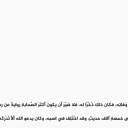
َى وَفاتِه، فكان ذلك ذُخْرًا له، فلا ضَيْرَ أن يكونَ أكثرَ الصَّحابةِ رِوايةً ع
ى خمسةِ آلاف حديثٍ، وقد اخْتُلِف في اسمِه، وكان يدعو الله ألَّا تُدْرِكَه س