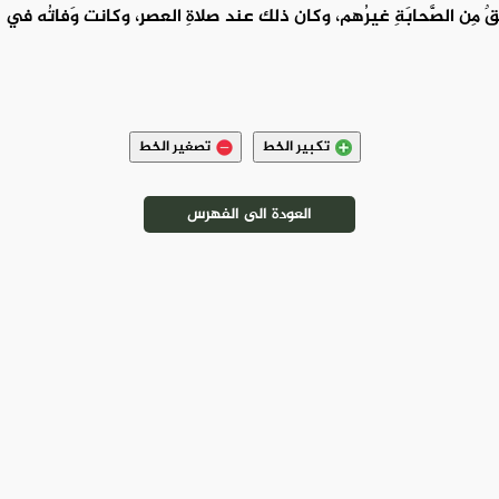
َلْقٌ مِن الصَّحابَةِ غيرُهم، وكان ذلك عند صلاةِ العصرِ، وكانت وَفاتُه في دارِ
تكبير الخط
تصغير الخط
العودة الى الفهرس