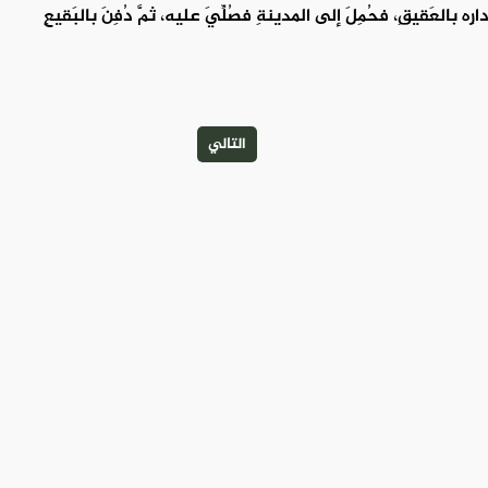
ه بالعَقيقِ، فحُمِلَ إلى المدينةِ فصُلِّيَ عليه، ثمَّ دُفِنَ بالبَقيعِ
التالي