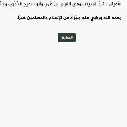
سُفيان نائبُ المدينةِ، وفي القَوْمِ ابنُ عُمَر، وأبو سعيدٍ الخُدْرِيُّ، وخ
رحمه الله ورضِي عنه وجَزاهُ عن الإسلام والمسلمين خيرًا.
السابق