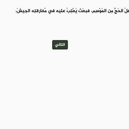
ع أهلُ الحَجِّ مِن المَوْسِم، فبعَث يَعْتِبُ عليه في مُفارقتِه الجيشَ،
التالي