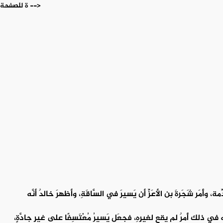
ة للصفحة -->
ة، وأَمَر شَجَرةَ بن الأعَزِّ أن يَسيرَ في السَّاقَةِ، وأظهرَ خالدٌ أنَّه
في ذلك أَمرٌ لم يقع لغيرِهِ، فجعَل يَسيرُ مُعْتَسِفًا على غيرِ جادَّةٍ،