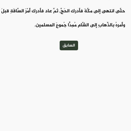
حتَّى انتهى إلى مكَّةَ فأدرك الحَجَّ, ثمَّ عاد فأدرك أَمْرَ السَّاقَةِ قبلَ أ
وأَمرهُ بالذِّهابِ إلى الشَّامِ مُمِدًّا جُموعَ المسلمين.
السابق