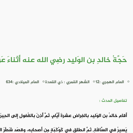
حَجَّةُ خالدِ بن الوَليد رضِي الله عنه أثناءَ عَو
العام الهجري :12
الشهر القمري : ذي القعدة
العام الميلادي :634
تفاصيل الحدث :
أقام خالدُ بن الوَليد بالفِراضِ عشرةَ أيَّامٍ، ثمَّ أَذِنَ بالقُفولِ إلى الحِيرَ
يَسيرُ في السَّاقَةِ, ثمَّ انطلق في كَوْكَبَةٍ مِن أصحابِه، وقصَد شَطْرَ ا