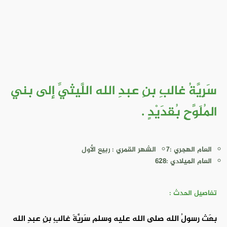
سَرِيَّةُ غالبِ بنِ عبدِ الله اللَّيثيِّ إلى بني
المُلَوَّحِ بُقدَيْدٍ .
العام الهجري :7
الشهر القمري : ربيع الأول
العام الميلادي :628
تفاصيل الحدث :
بعَث رسولُ الله صلى الله عليه وسلم سَرِيَّةَ غالبِ بنِ عبدِ الله