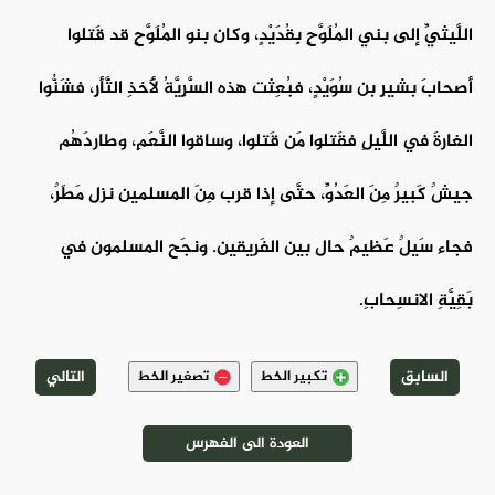
اللَّيثيِّ إلى بني المُلَوَّحِ بِقُدَيْدٍ، وكان بنو المُلَوَّحِ قد قَتلوا
أصحابَ بشيرِ بن سُوَيْدٍ، فبُعِثت هذه السَّرِيَّةُ لأَخذِ الثَّأرِ، فشَنُّوا
الغارةَ في اللَّيلِ فقَتلوا مَن قَتلوا، وساقوا النَّعَمِ، وطاردَهُم
جيشٌ كَبيرٌ مِنَ العَدُوِّ، حتَّى إذا قرب مِنَ المسلمين نزل مَطَرٌ،
فجاء سَيلٌ عَظيمٌ حال بين الفَريقين. ونجَح المسلمون في
بَقِيَّةِ الانسِحابِ.
السابق
التالي
تكبير الخط
تصغير الخط
العودة الى الفهرس