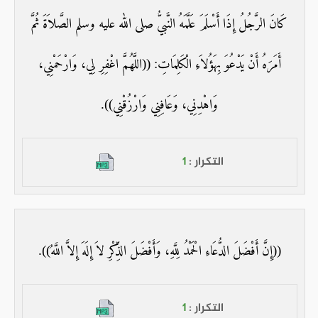
كَانَ الرَّجُلُ إِذَا أَسْلَمَ عَلَّمَهُ النَّبيُّ صلى الله عليه وسلم الصَّلاَةَ ثُمَّ
أَمَرَهُ أَنْ يَدْعُوَ بِهَؤُلاَءِ الْكَلِمَاتِ: ((اللَّهُمَّ اغْفِرِ لِي، وَارْحَمْنِي،
وَاهْدِنِي، وَعَافِنِي وَارْزُقْنِي)).
التكرار :
1
((إِنَّ أَفْضَلَ الدُّعَاءِ الْحَمْدُ لِلَّهِ، وَأَفْضَلَ الذِّكْرِ لاَ إِلَهَ إِلاَّ اللَّهُ)).
التكرار :
1