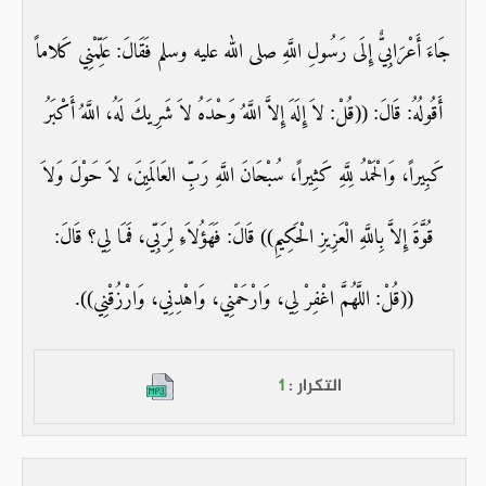
جَاءَ أَعْرَابِيٌّ إِلَى رَسُولِ اللَّهِ صلى الله عليه وسلم فَقَالَ: عَلِّمْنِي كَلاماً
أَقُولُهُ: قَالَ: ((قُلْ: لاَ إِلَهَ إِلاَّ اللَّهُ وَحْدَهُ لاَ شَرِيكَ لَهُ، اللَّهُ أَكْبَرُ
كَبِيراً، وَالْحَمْدُ لِلَّهِ كَثِيراً، سُبْحَانَ اللَّهِ رَبِّ العَالَمِينَ، لاَ حَوْلَ وَلاَ
قُوَّةَ إِلاَّ بِاللَّهِ الْعَزِيزِ الْحَكِيمِ)) قَالَ: فَهَؤُلاَءِ لِرَبِّي، فَمَا لِي؟ قَالَ:
((قُلْ: اللَّهُمَّ اغْفِرْ لِي، وَارْحَمْنِي، وَاهْدِنِي، وَارْزُقْنِي)).
التكرار :
1