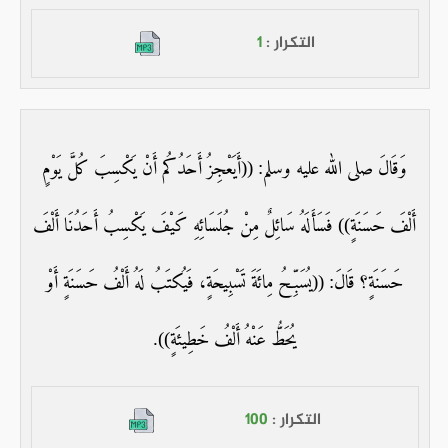
التكرار :
1
وَقَالَ صلى الله عليه وسلم: ((أَيَعْجِزُ أَحَدُكُم أَنْ يَكْسِبَ كُلَّ يَوْمٍ
أَلْفَ حَسَنَةٍ)) فَسَأَلَهُ سَائِلٌ مِنْ جُلَسَائِهِ كَيْفَ يَكْسِبُ أَحَدُنَا أَلْفَ
حَسَنَةٍ؟ قَالَ: ((يُسَبِّحُ مِائَةَ تَسْبِيحَةٍ، فَيُكتَبُ لَهُ أَلْفُ حَسَنَةٍ أَوْ
يُحَطُّ عَنْهُ أَلْفُ خَطِيئَةٍ)).
التكرار :
100