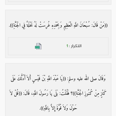
((مَنْ قَالَ: سُبْحَانَ اللَّهِ الْعَظِيمِ وَبِحَمْدِهِ غُرِسَتْ لَهُ نَخْلَةٌ فِي الْجَنَّةِ)).
التكرار :
1
وَقَالَ صلى الله عليه وسلم: ((يَا عَبْدَ اللَّهِ بْنَ قَيْسٍ أَلاَ أَدُلُّكَ عَلَى
كَنْزٍ مِنْ كُنُوزِ الْجَنَّةِ))؟ فَقُلْتُ: بَلَى يَا رَسُولَ اللَّهِ، قَالَ: ((قُلْ لاَ
حَوْلَ وَلاَ قُوَّةَ إِلاَّ بِاللَّهِ)).