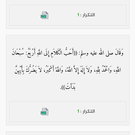
التكرار :
1
وَقَالَ صلى الله عليه وسلم: ((أَحَبُّ الْكَلاَمِ إِلَى اللَّهِ أَرْبَعٌ: سُبْحَانَ
اللَّهِ، وَالْحَمْدُ لِلَّهِ، وَلاَ إِلَهَ إِلاَّ اللَّهُ، وَاللَّهُ أَكْبَرُ، لاَ يَضُرُّكَ بِأَيِّهِنَّ
بَدَأتَ)).
التكرار :
1