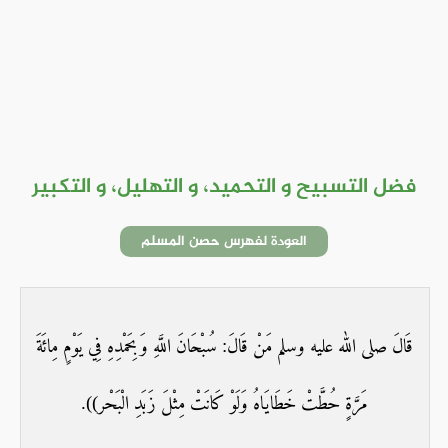
فضل التسبيح و التحميد، و التهليل، و التكبير
العودة لفهرس حصن المسلم
قَالَ صلى الله عليه وسلم مَنْ قَالَ: سُبْحَانَ اللَّهِ وَبِحَمْدِهِ فِي يَوْمٍ مِائَةَ
مَرَّةٍ حُطَّتْ خَطَايَاهُ وَلَوْ كَانَتْ مِثْلَ زَبَدِ الْبَحْر)).