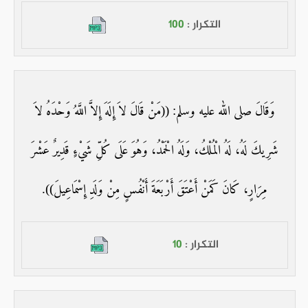
التكرار :
100
وَقَالَ صلى الله عليه وسلم: ((مَنْ قَالَ لاَ إِلَهَ إِلاَّ اللَّهُ وَحْدَهُ لاَ
شَرِيكَ لَهُ، لَهُ الْمُلْكُ، وَلَهُ الْحَمْدُ، وَهُوَ عَلَى كُلِّ شَيْءٍ قَدِيرٌ عَشْرَ
مِرَارٍ، كَانَ كَمَنْ أَعْتَقَ أَرْبَعَةَ أَنْفُسٍ مِنْ وَلَدِ إِسْمَاعِيلَ)).
التكرار :
10