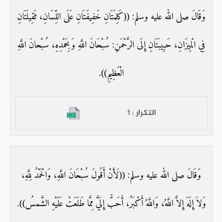
وَقَالَ صلى الله عليه وسلم: ((كَلِمَتَانِ خَفِيفَتَانِ عَلَى اللِّسَانِ، ثَقِيلَتَانِ
فِي الْمِيزَانِ، حَبِيبَتَانِ إِلَى الرَّحْمَنِ: سُبْحَانَ اللَّهِ وَبِحَمْدِهِ، سُبْحانَ اللَّهِ
الْعَظِيمِ)).
التكرار :
1
وَقَالَ صلى الله عليه وسلم: ((لَأَنْ أَقُولَ سُبْحَانَ اللَّهِ، وَالْحَمْدُ لِلَّهِ،
وَلاَ إِلَهَ إِلاَّ اللَّهُ، وَاللَّهُ أَكْبَرُ، أَحَبُّ إِلَيَّ مِمَّا طَلَعَتْ عَلَيْهِ الشَّمسُ)).