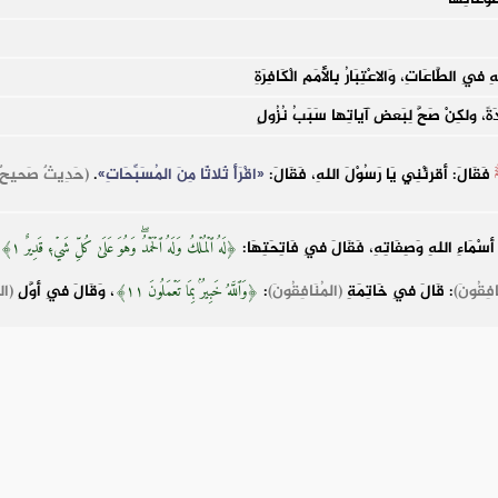
فِي الطَّاعَاتِ، وَالاعْتِبَارُ بِالأُمَمِ الْكَافِرَةِ
حِدَةً، ولكِنْ صَحَّ لِبَعضِ آياتِها سَبَبُ نُزُولٍ
فَقَالَ: أَقرِئْنِي يَا رَسُوْلَ اللهِ، فَقَالَ:
«اقْرَأْ ثَلاثًا مِنَ المُسَبِّحَاتِ»
.
(حَدِيثٌ صَحيحٌ، رَ
أَسْمَاءِ اللهِ وَصِفَاتِهِ، فَقَالَ فِي فَاتِحَتِهَا:
﴿لَهُ ٱلۡمُلۡكُ وَلَهُ ٱلۡحَمۡدُۖ وَهُوَ عَلَىٰ كُلِّ شَيۡءٖ قَدِيرٌ ١﴾
افِقُونَ)
: قَالَ فِي خَاتِمَةِ
(المُنَافِقُونَ)
:
، وَقَالَ فِي أَوَّلِ
(الت
﴿وَٱللَّهُ خَبِيرُۢ بِمَا تَعۡمَلُونَ ١١﴾