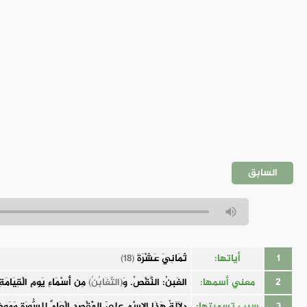
السابق
1
أياتها:
ثَمَانِيَ عَشْرَةَ
(18)
2
معني أسمها:
الغَبنُ: النَّقْصُ. وَ
(التَّغَابُنُ)
مِن أَسْمَاءِ يَومِ الْقِيَامَةِ؛ 
3
سبب تسميتها:
دِلَالَةُ هَذَا الاسْمِ عَلَى الْمَقْصِدِ الْعَامِّ لِلسُّورَةِ وَمَو