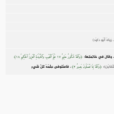
وَاهُ أَبُو دَاوُد)
، وَقَالَ فِي خَاتِمَتِهَا:
﴿وَٱللَّهُ شَكُورٌ حَلِيمٌ ١٧ عَٰلِمُ ٱلۡغَيۡبِ وَٱلشَّهَٰدَةِ ٱلۡعَزِيزُ ٱلۡحَكِيمُ ١٨﴾
َّغَابُنِ)
:
، فَاسْتَوفَى عِلْمُهُ كَلَّ شَيءٍ
﴿وَٱللَّهُ بِمَا تَعۡمَلُونَ بَصِيرٌ ٢﴾