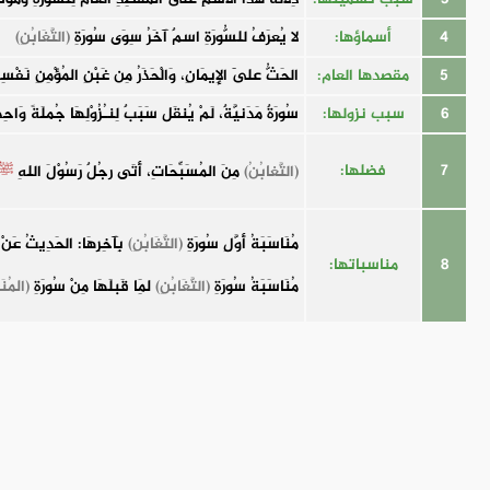
4
أسماؤها:
لا يُعرَفُ للسُّورَةِ اسمٌ آخَرُ سِوَى سُورَةِ
(التَّغَابُنِ)
5
مقصدها العام:
الحَثُّ عَلَى الإِيمَانِ، وَالْحَذَرُ مِن غَبْنِ المُؤْمِنِ نَفْسِهِ 
6
سبب نزولها:
سُورَةٌ مَدَنيَّةٌ، لَمْ يُنقَل سَبَبٌ لِنـُزُوْلِهَا جُملَةً وَا
7
فضلها:
(التَّغابُنُ)
مِنَ المُسَبِّحَاتِ، أَتَى رجُلٌ رَسُوْلَ اللهِ
ﷺ
مُنَاسَبَةُ أَوَّلِ سُورَةِ
(التَّغَابُنِ)
بِآخِرِهَا: الحَدِيثُ عَنْ 
8
مناسباتها:
مُنَاسَبَةُ سُورَةِ
(التَّغَابُنِ)
لِمَا قَبلَهَا مِنْ سُورَةِ
(المُنَ