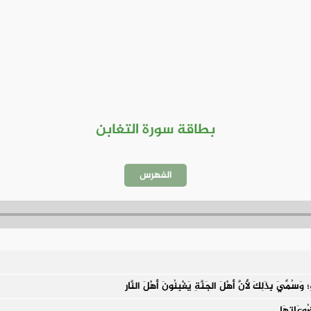
بطاقة سورة التغابن
الفهرس
وَسُمِّيَ بِذَلِكَ لأَنَّ أَهْلَ الجَنَّةِ يَغْبِنُونَ أَهْلَ النَّارِ
ضُوعَاتِهَا