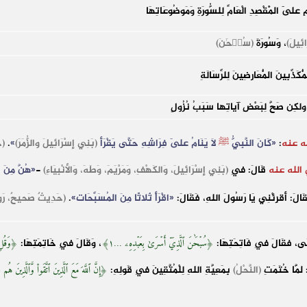
اسْمِ عَلَى الْمَقْصِدِ الْعَامِّ لِلسُّورَةِ وَمَوضُوعَاتِهَا
ئِيلَ)
، وَسُورَةَ
(سُبۡحَٰنَ)
كَذِّبِينَ الْمُعَارِضِينَ لِلرِّسَالَةِ
ةً، ولكِن صَحَّ لِبَعْضِ آياتِها سَبَبُ نُزُولٍ
ه عنه
:
«كَانَ النَّبِيُّ
ﷺ
لاَ يَنَامُ عَلَى فِرَاشِهِ حَتَّى يَقْرَأَ
(بَنِي إِسْرَائِيلَ والزُّمَرَ)
»
.
(ح
الله عنه
قَالَ: فِي
(بَنِي إِسْرَائِيلَ، وَالكَهْفِ، وَمَرْيَمَ، وَطَهَ، وَالأنْبِيَاءِ)
-
«هُنَّ مِنَ ال
َالَ: أَقرِئْنِي يَا رَسُولَ اللهِ، فَقَالَ:
«اقْرَأْ ثَلاثًا مِنَ المُسَبِّحَات»
.
(حَدِيثٌ صَحيحٌ، رَوَاه
الَى، فقَالَ فِي فَاتِحَتِهَا:
، وَقَالَ فِي خَاتِمَتِهَا:
﴿سُبۡحَٰنَ ٱلَّذِيٓ أَسۡرَىٰ بِعَبۡدِهِۦ ...١﴾
﴿وَقُلِ ٱلۡ
 لَمَّا خُتَمَتِ
(النَّحْلُ)
بِمَعِيَّةِ اللهِ لِلْمُتَّقِينَ فِي قَولِهِ:
﴿إِنَّ ٱللَّهَ مَعَ ٱلَّذِينَ ٱتَّقَواْ وَّٱلَّذِينَ هُم مُّح