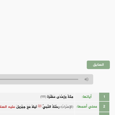
السابق
1
أياتها:
مِئَةٌ وَإِحْدَى عَشْرَةَ
(111)
2
معني أسمها:
(الإِسْرَاءُ)
: رِحْلَةُ النَّبيِّ
ﷺ
لَيلًا مَعَ جِبْرِيلَ
عليه السل