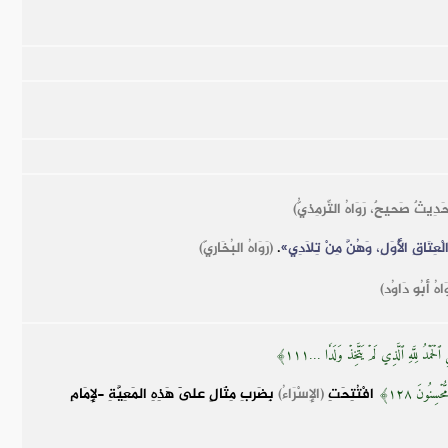
َدِيثٌ صَحيحٌ، رَوَاهُ التِّرمِذيُّ)
ْعِتَاقِ الْأُوَلِ، وَهُنَّ مِنْ تِلَادِي»
.
(رَوَاهُ البُخَارِيّ)
ُ أَبُو دَاوُد)
حَمۡدُ لِلَّهِ ٱلَّذِي لَمۡ يَتَّخِذۡ وَلَدٗا ...١١١﴾
افْتُتِحَتِ
(الإِسْرَاءُ)
بِضَربِ مِثَالٍ عَلَى هَذِهِ المَعِيَّةِ -لِإِمَامِ
ۡسِنُونَ ١٢٨﴾