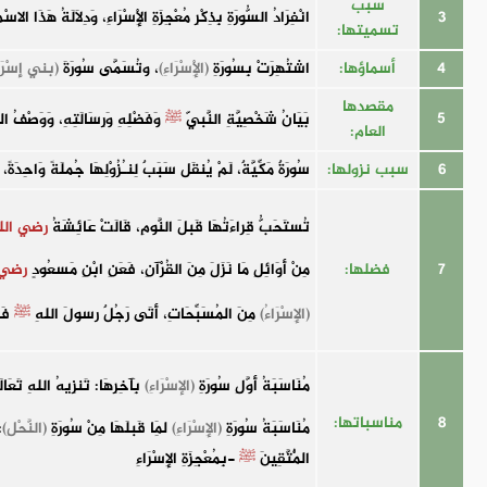
سبب
3
انْفِرَادُ السُّورَةِ بِذِكْرِ مُعْجِزَةِ الْإِسْرَاءِ، وَدِلَالَةُ هَذَا ال
تسميتها:
4
أسماؤها:
اشتُهِرَتْ بِسُورَةِ
(الْإِسْرَاءِ)
، وتُسَمَّى سُورَةَ
(بني إِسْرَا
مقصدها
5
بَيَانُ شَخْصِيَّةِ النَّبيّ
ﷺ
وَفَضْلِهِ وَرِسَالَتِهِ، وَوَصْفُ الْمُ
العام:
6
سبب نزولها:
سُورَةٌ مَكِّيَّةٌ، لَمْ يُنقَل سَبَبٌ لِنـُزُوْلِهَا جُملَةً وَاحِدَ
تُستَحَبُّ قِراءَتُهَا قَبلَ النَّومِ، قَالَتْ عَائِشَةُ
رضي الل
7
فضلها:
مِنْ أَوَائِلِ مَا نَزَلَ مِنَ القُرْآنِ، فَعَنِ ابْنِ مَسعُودٍ
رضي 
(الإِسْرَاءُ)
مِنَ المُسَبِّحَاتِ، أَتَى رَجُلٌ رسولَ اللهِ
ﷺ
فَق
مُنَاسَبَةُ أَوَّلِ سُورَةِ
(الإسْرَاءِ)
بِآخِرِهَا: تَنزِيهُ اللهِ تَعَ
8
مناسباتها:
مُنَاسَبَةُ سُورَةِ
(الإِسْرَاءِ)
لِمَا قَبلَهَا مِنْ سُورَةِ
(النَّحْلِ)
:
الْمُتَّقِينَ
ﷺ
-بِمُعْجِزَةِ الإِسْرَاءِ