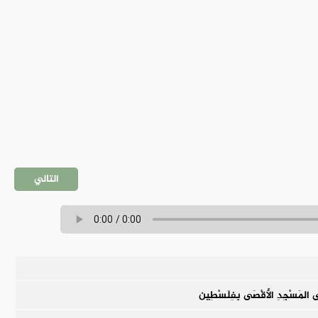
التالي
 إِلَى المَسْجِدِ الأَقْصَى بِفِلَسْطِين