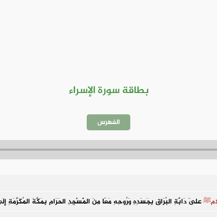
بطاقة سورة الإسراء
الفهرس
امﷺ
عَلَى دَابَّةِ البُرَاقِ بِجَسَدِهِ وَرُوحِهِ مَعًا مِنَ الْمَسْجِدِ الحَرَامِ بِمَكَّةَ المُكَرَّمَةِ