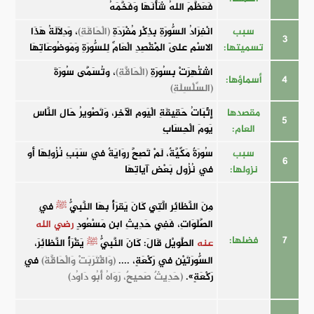
فَعَظَّمَ اللهُ شَأْنَهَا وَفَخَّمَهُ
سبب
انْفِرَادُ السُّورَةِ بِذِكْرِ مُفْرَدَةِ
(الْحَاقَةِ)
، وَدِلَالَةُ هَذَا
3
تسميتها:
الاسْمِ عَلَى الْمَقْصِدِ الْعَامِّ لِلسُّورَةِ وَمَوضُوعَاتِهَا
اشتُهِرَتْ بِسُورَةِ
(الْحَاقَّةِ)
، وتُسَمَّى سُورَةَ
4
أسماؤها:
(السِّلْسِلَةِ)
مقصدها
إِثْبَاتُ حَقِيقَةِ الْيَومِ الآخِرِ، وَتَصْوِيرُ حَالِ النَّاسِ
5
العام:
يَومَ الْحِسَابِ
سبب
سُورَةٌ مَكِّيَّةٌ، لَمْ تَصِحَّ رِوَايَةٌ فِي سَبَبِ نُزُولِهَا أَو
6
نزولها:
فِي نُزُولِ بَعْضِ آياتِهَا
مِنَ النَّظَائِرِ الَّتِي كَانَ يَقرَأُ بِهَا النَّبِيُّ
ﷺ
فِي
الصَّلَوَاتِ، فَفِي حَدِيثِ ابنِ مَسْعُودٍ
رضي الله
7
فضلها:
عنه
الطَّويْلِ قَالَ: كَانَ النَّبِيُّ
ﷺ
يَقْرَأُ النَّظائِرَ،
السُّورَتَيْنِ فِي رَكْعَةٍ، ....
(وَاقْتَرَبَتْ وَالْحَاقَّةَ)
فِي
رَكْعَةٍ».
(حَدِيثٌ صَحيحٌ، رَوَاهُ أَبُو دَاوُد)