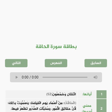
بطاقة سورة الحاقة
السابق
الفهرس
التالي
1
أياتها:
اثْنَتَانِ وَخَمْسُونَ
(52)
(الْحَاقَّةُ)
: مِنْ أَسْمَاءِ يَومِ الْقِيَامَةِ؛ وَسُمِّيَتْ بِذَلِكَ؛
معني
2
لأَنَّ حَقَائِقَ الأُمُورِ، وَمُخَبَّآتِ الصُّدُورِ تَظْهَرُ فِيهَا،
أسمها: