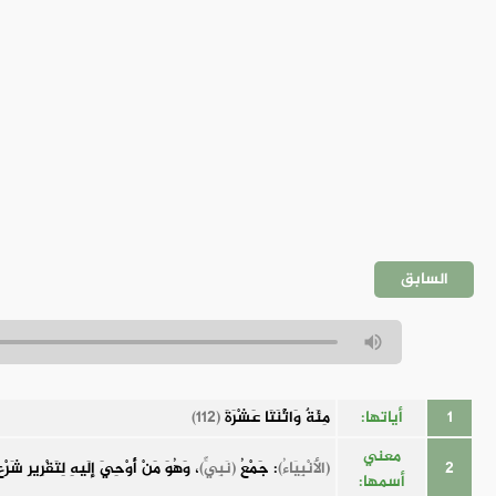
السابق
1
أياتها:
مِئَةٌ وَاثْنَتَا عَشْرَةَ
(112)
معني
2
(الأَنْبِيَاءُ)
: جَمْعُ
(نَبِيٍّ)
، وَهُوَ مَنْ أُوْحِيَ إِلَيهِ لِتَقْرِيرِ شَرْ
أسمها: