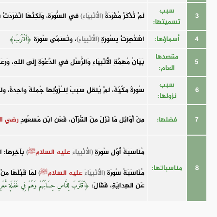
سبب
3
لَمْ تُذْكَرْ مُفْرَدَةُ
(الأَنْبِيَاءِ)
فِي السُّورَة، وَلَكِنَّهَا انْفَرَدَتْ 
تسميتها:
4
أسماؤها:
اشتُهِرَتْ بِسُورَةِ
(الأَنْبِيَاءِ)
، وتُسَمَّى سُورَةَ
﴿ٱقۡتَرَبَ﴾
مقصدها
5
بَيَانُ مُهِمَّةِ الأَنْبِيَاءِ وَالرُّسُلِ فِي الدَّعْوَةِ إِلَى اللهِ، وَرِ
العام:
سبب
6
سُورَةٌ مَكِّيَّةٌ، لَمْ يُنقَل سَبَبٌ لِنـُزُوْلِهَا جُملَةً وَاحِدَةً
نزولها:
7
فضلها:
مِنْ أَوَائِلِ مَا نَزَلَ مِنَ القُرْآنِ، فَعَنِ ابْنِ مَسعُودٍ
رضي ال
مُنَاسَبَةُ أَوَّلِ سُورَةِ
(الأَنْبِيَاءَ
عليه السلامﷺ
)
بِآخِرِهَا: ا
8
مناسباتها:
مُنَاسَبَةُ سُورَةِ
(الأَنْبِيَاءَ
عليه السلامﷺ
)
لِمَا قََبْلَهَا مِن
عَنِ الهِدايَةِ، فَقَالَ:
﴿ٱقۡتَرَبَ لِلنَّاسِ حِسَابُهُمۡ وَهُمۡ فِي غَفۡلَةٖ مُّعۡرِ