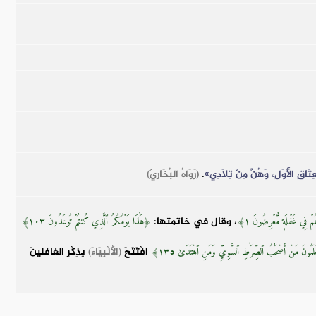
ِتَاقِ الْأُوَلِ، وَهُنَّ مِنْ تِلَادِي»
.
(رَوَاهُ البُخَارِيّ)
، وَقَالَ فِي خَاتِمَتِهَا:
ۡ فِي غَفۡلَةٖ مُّعۡرِضُونَ ١﴾
﴿هَٰذَا يَوۡمُكُمُ ٱلَّذِي كُنتُمۡ تُوعَدُونَ ١٠٣﴾
افْتَتَحَ
(الأَنْبِيَاءَ)
بِذِكْرِ الغافلينَ
َمُونَ مَنۡ أَصۡحَٰبُ ٱلصِّرَٰطِ ٱلسَّوِيِّ وَمَنِ ٱهۡتَدَىٰ ١٣٥﴾