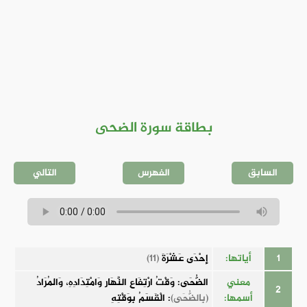
بطاقة سورة الضحى
السابق
الفهرس
التالي
1
أياتها:
إِحْدَى عَشْرَةَ
(11)
معني
الضُّحَى: وَقْتُ ارْتِفَاعِ النَّهَارِ وَامْتِدَادِهِ، وَالمُرَادُ
2
أسمها:
(بِالضُّحَى)
: الْقَسَمُ بِوَقْتِهِ