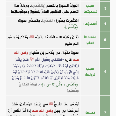
سبب
انْفِرَادُ السُّورَةِ بِالقَسَمِ
(بِالضُّحَى)
، وَدِلَالَةُ هَذَا
3
تسميتها:
الاسْمِ عَلَى الْمَقْصِدِ الْعَامِّ لِلسُّورَةِ وَمَوضُوعَاتِهَا
اشتُهِرَتْ بِسُورَةِ
(الضّحُىَ)
، وَتُسَمَّى سُورَةَ:
4
أسماؤها:
﴿وَٱلضُّحَىٰ﴾
مقصدها
بَيَانُ رِعَايَةِ اللهِ الْخَاصَّةِ بِنَبِيِّهِ
ﷺ
، وَتَذْكِيرُهُ بِنِعَمِ
5
العام:
اللهِ عَلَيهِ
سُورَةٌ مَكِّيَّةٌ، عن جُنْدُبِ بْنِ سُفْيَانَ
رضي الله
عنه
قَالَ:
«اشْتَكَى رَسُولُ اللَّهِ
ﷺ
فَلَمْ يَقُمْ
لَيْلَتَيْنِ أَوْ ثَلَاثًا، فَجَاءَتِ امْرَأَةٌ فَقَالَتْ: يَا مُحَمَّدُ
سبب
6
إِنِّي لَأَرْجُو أَنْ يَكُونَ شَيْطَانُكَ قَدْ تَرَكَكَ لَمْ أَرَهُ
نزولها:
قَرِبَكَ مُنْذُ لَيْلَتَيْنِ أَوْ ثَلَاثَةٍ فَأَنْزَلَ اللَّهُ عَزَّ وَجَلَّ:
»
.
(رَوَاهُ البُخَارِيّ
﴿وَٱلضُّحَىٰ ١ وَٱلَّيۡلِ إِذَا سَجَىٰ ٢﴾
وَمُسْلِم)
أَوْصَى بِهَا النَّبِيُّ
ﷺ
فِي إِمَامَةِ المُصَلِّينَ، فَقَدْ
أَمَرَ مُعَاذَ بنَ جَبَلٍ
رضي الله عنه
إِذَا أَمَّ النَّاسَ أَنْ
7
فضلها: