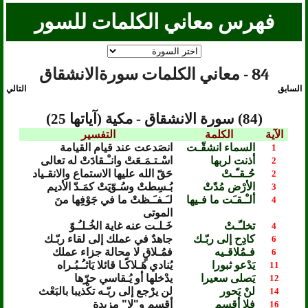
فهرس معاني الكلمات للسور
84 - معاني الكلمات سورةالانشقاق
السابق
التالي
(84) سورة الانشقاق - مكية (آياتها 25)
الآية
الكلمة
التفسير
السماء انشقّـت
انصَدعت عند قيام القيامة
1
أذنت لربها
اسْـتـمَـعَتْ وانـْـقادَتْ له تعالى
2
حُـقـّـتْ
حَقّ الله عليها الاستماع والانقـياد
2
الأرْض مُدّتْ
بُـسِطتْ وسُـوّيَتْ كمَـدّ الأديم
3
ألـْـقـَت ما فـيها
لـَـفـَـظتْ ما في جَوْفِها منَ
4
الموتى
تخلـّـتْ
خَـلـت عنه غاية الخُـلـُـوّ
4
كادِح إلى ربّـك
جاهدٌ في عملك إلى لقاء ربّـك
6
فـمُلاقـيه
فمُـلاقٍ لا محالة جزاء عملك
6
يَدْعو ثبورا
يُنادي هَـلاكًـا قائلا يَاثـُـبُـراه
11
يَصلى سعيرا
يدْخلها أو يُـقاسي حرّها
12
لنْ يَحور
لن يرْجع إلى ربّـه تكْذيبا بالبَعْث
14
فلا أقسِم
أقسِم و"لا" مزيدة
16