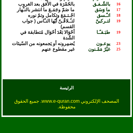
بالشّـفـق
بالحُمْرَة في الأفق بعد الغروب
16
ما وَسَق
ما صَمّ وجَمَـعَ ما انتشر بالنـّهار
17
اتـّـسق
اجْـتـمَعَ وتكامل وتمّ نوره
18
لتـركبنّ
لتـُـلاقُـنّ أيّها النـّاس ( جواب
19
القسم)
طبَـقـًـا
أحْوَالا بَعْدَ أحْوَال مُتطابقة في
19
الشّدة
يوعـون
يُضمِرونه أو يَجمعونه من السّيئات
23
غيْرُ مَمْـنون
غير مقطوع عنهم
25
الرئيسة
المصحف الإلكتروني www.e-quran.com. جميع الحقوق
محفوظة.