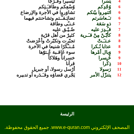
يُسْرا
تيْسيرا وفَـرَجًا
4
وُجْدِكم
وُسْعِكم وطاقـَـتِكم
6
ائتمِروا بيْنكم
تشاوَروا في الأجرة والإرضاع
6
تـَـعاسَرتم
تضايَـقـْـتم وتشاحنتم فيهما
6
ذو سَعَة
غـنـًى وطاقة
7
قـُـدِرَ عليه
ضُـيّـق عليه
7
كأيّّـنْ مِنْ قـَـرية
كثيرٌ من أهل قرْية
8
عـتـَـتْ
تجبّرت وتكبّرتْ وأعْرَضتْ
8
عذابا نُـكرا
مُـنـْكَرًا شنيعا في الآخرة
8
وَبال أمْرها
سوء عَاقـبة عُـتوّها
9
خُـسرا
خسراناً وهَلاكاً
9
ذِكْرا
قرآنا
10
رَسولا
أرْسل رسولا، أو جبريل
11
يتنزّل الأمر
يَجْري قضاؤه وقـَـدَره أو تدبيره
12
الرئيسة
المصحف الإلكتروني www.e-quran.com. جميع الحقوق محفوظة.