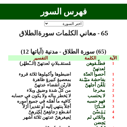
فهرس السور
65 - معاني الكلمات سورةالطلاق
(65) سورة الطلاق - مدنية (آياتها 12)
الآية
الكلمة
التفسير
فطلّـقوهن
مُستقـبلاتٍ لعدتهنّ (الــّطهْر)
1
لعدتهنّ
أحصوا العدّة
اضبطوها وأكمِلوها ثلاثة قروء
1
بفاحشة مبَيّـنة
بمعصيةٍ كبيرةٍ ظاهرة
1
بَلَغْنَ أجلهنّ
قاربْن انقضاء عدتهنّ
2
مخرجا
من كلّ شدة وضيق وبلاء
2
لا يحتسب
لا يَخطر بباله ولا يكون في حسابه
3
فهو حسبه
كافيه ما أهمّه في جميع أموره
3
قـَـدْرًا
أجَلاً ينتهي إليه أو تقديرا أزَلاً
3
يَـئِـسْنَ
انقـطع رَجاؤهنّ لِكِبَرهنّ
4
واللائي لم
لِصِغرهنّ عدتهن ثلاثة أشهر
4
يَحِضن