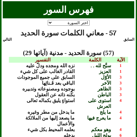
فهرس السور
57 - معاني الكلمات سورة الحديد
السابق
التالي
(57) سورة الحديد - مدنية (آياتها 29)
الآية
الكلمة
التفسير
سبَّح لله . .
نزه الله ومجده ودلّ عليه
1
العزيز
القادر الغالب على كل شيء
1
الأوّل
السابق على جميع الموجودات
3
الآخر
الباقي بعد فَـنائِها
3
الظاهر
بوجوده ومصنوعاته وتدبيره
3
الباطن
بكُنه ذاته عن العقول
3
استوى على
استواءٍ يليق بكماله تعالى
4
العرش
ما يلج
ما يدخل من مطر وغيره
4
ما يعرج فيها
ما يصعد إليها من الملائكة
4
والأعمال
وهو معكم
بعلمه المحيط بكل شيء
4
يولج الليل
يدخله
6