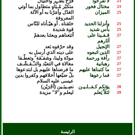
لا تفرحوا
فَرَحَ بَطَــٍر واختيال
23
مختال فخور
متكبّر مُـبَاهٍ متطاول بما أوتي
23
الميزان
العَدْل وأمَرْنا به أو الآلة
25
المعروفة
وأنزلنا الحديد
خلقناه . أو هيّـأناه للنّاس
25
بأس شديد
قوة شديدة
25
قـفـينا على
أتبَعناهم وبعثنا بعدهمْ
27
آثارهم
الإنجيل
وقد حرّفوه بَعد
27
الذين اتبعوه
على دينه الذي أرسل به
27
رأفة ورحمة
مودّة ولينا، وشفـَقة ً وتعطّـفا
27
رهبانية
مغالاة في التعبّد والتـّـقـشّـف
27
ما كتبناها عليهم
ما فرضناها عليهم بل ابتدعوها
27
فما رعوها
بلْ ضيّعها أخلافهم وكفروا بدين
27
عيسى عليه السلام
يؤتكم كـفــلـيـن
نصِـيبَـين (أجْرَيْن)
28
لئلاّ يَعلم
ليعلم و"لا" مزيدة
29
الرئيسة