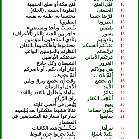
قبْل الفتح
فتح مكة أو صلح الحديبية
10
الحسنى
المثوبة الحسنى (الجنّة)
10
قرْضا حسنا
محتسبا به، طيبة به نفسه
11
انظرونا
انتظرونا
13
نقتبس
نـُـصِـبْ ونأخذ ونستضيء
13
بسور
حاجز بين الجنة والنار (الأعراف)
13
ينادونهم
ينادي المنافقون المؤمنين
14
فتنـْـتم أنفسكم
محنتموها وأهلكتموها بالنفاق
14
تربّـصتم
انتظرتم بالمؤمنين النوائب
14
غرتكم الأماني
خدعتكم الأباطيل
14
الغرور
الشيطان وكل خادع
14
هي مولاكم
النار أولى بكم . أو ناصركم
15
ألمْ يأن . .
ألمْ يجيء . .
16
أن تخشع
وقت أن تخضع وترق وتلين
16
الأمد
الأجل أو الزمان
16
تكاثرٌ . .
مباهاة وتطاول بالعَدد والعُدد
20
أعْجَب الكفار
راق الزّراع
20
يهيج
يَيْبس في أقصى غايته
20
يكون حطاما
فتاتا هشيما متكسّرا بعد يُـبْـسِه
20
سابقوا
سارعوا مسارعة المتسابقين في
21
المضمار
نبرأها
نـَـخْـلـُـقَ هذه الكائنات
22
لكيلا تأسَوْا
لكيلا تحزنوا حزن قنوط
23