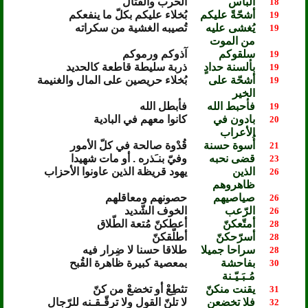
البأس
الحرب والقتال
18
أشحّةً عليكم
بُخلاء عليكم بكلّ ما ينفعكم
19
يُغشى عليه
تُصيبه الغشية من سكراته
19
من الموت
سلقوكم
آذوكم ورموكم
19
بألسنة حدادٍ
ذربة سليطة قاطعة كالحديد
19
أشحّة على
بُخلاء حريصين على المال والغنيمة
19
الخير
فأحبط الله
فأبطل الله
19
بادون في
كانوا معهم في البادية
20
الأعراب
أُسوة حسنة
قُدْوة صالحة في كلّ الأمور
21
قضى نحبه
وفيّ بنـَذره . أو مات شهيدا
23
الذين
يهود قريظة الذين عاونوا الأحزاب
26
ظاهروهم
صياصيهم
حصونهم ومعاقلهم
26
الرّعب
الخوف الشّديد
26
أمتّعكنّ
أعطكنّ مُتعة الطّلاق
28
أسرّحكنّ
أطلّقكنّ
28
سراحا جميلا
طلاقا حسنا لا ضِرار فيه
28
بفاحشة
بمعصية كبيرة ظاهرة القُبح
30
مُـبَـيّـنة
يقنت منكنّ
تثطِعْ أو تخضعْ من كنّ
31
فلا تخضعن
لا تلنّ القول ولا ترقّـقـنه للرّجال
32