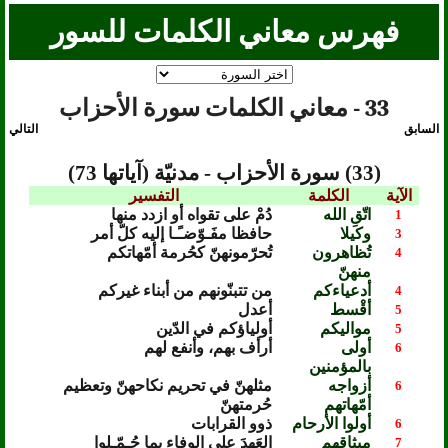
فهرس معاني الكلمات للسور
33 - معاني الكلمات سورة الأحزاب
السابق
التالي
(33) سورة الأحزاب - مدنيّة (آياتها 73)
الآية
الكلمة
التفسير
اتّقِ الله
دُمْ على تقواه أو ازدد منها
1
وكيلا
حافظا مفَـوّضـًـا إليه كلّ أمر
3
تُظاهرون
تُحرّمونهنّ كحُرمة أمّهاتكم
4
منهنّ
أدعياءكم
من تتبنّونهم من أبناء غيركم
4
أقْسط
أعدل
5
مواليكم
أولياؤكم في الدّين
5
أولى
أرأف بهم، وأنفع لهم
6
بالمؤمنين
أزواجه
مثلهنّ في تحريم نكاحهنّ وتعظيم
6
أمّهاتهم
حُرمتهنّ
أولوا الأرحام
ذوو القرابات
6
ميثاقهم
العَهدَ على الوفاء بما حُـمّـلوا
7