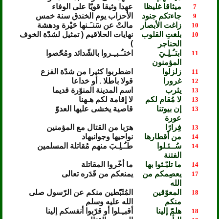
ميثاقا غليظا
عهدا وثيقا قويّا على الوفاء
7
جاءتكم جنود
الأحزاب يوم الخندق سنة خمس
9
زاغت الأبصار
مالتْ عن سَنـَـنها حَيْرة ودهشة
10
بلغتِ القلوب
نهايات الحلاقيم ( تمثيل لشدّة الخوف
10
)
الحناجر
ابتـُـلِـيَ
اختـُـبـِـروا بالشّدائد ومُحّصوا
11
المؤمنون
زلزلوا
اضطربوا كثيرا من شدّة الفزع
11
غرورا
قولا باطلا . أو خداعا
12
يثرب
اسم المدينة المنوّرة قديما
13
لا مُقام لكم
لا إقامة لكم هـهنا
13
إن بيوتنا
قاصية يخشى عليها العدوّ
13
عورة
فِرارًا
هرَبا من القتال مع المؤمنين
13
من أقطارها
نواحيها وجوانبهاد
14
سُــئـلوا
طـُـلِـبَ منهم مُقاتلة المسلمين
14
الفتنة
ما تلبّـثوا بها
ما أخّروا المقاتلة
14
يعصِمكم من
يمنعكم من قَدَره تعالى
17
الله
المعوّقين
المُثَبّطين منكم عن الرّسول صلى
18
منكم
الله عليه وسلم
هلمّ إلينا
أقبـِـلوا أو قرّبوا أنفسكم إلينا
18