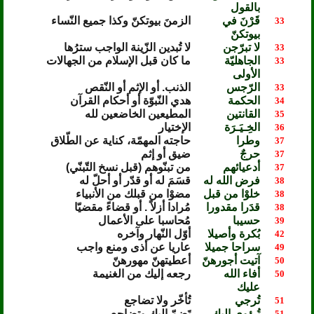
بالقول
قَرْنَ في
الزمنَ بيوتكنّ وكذا جميع النّساء
33
بيوتكنّ
لا تبرّجن
لا تُبدين الزّينة الواجب سترُها
33
الجاهليّة
ما كان قبل الإسلام من الجهالات
33
الأولى
الرّجس
الذنب. أو الإثم أو النّقص
33
الحكمة
هدي النّبوّة أو أحكام القرآن
34
القانتين
المطيعين الخاضعين لله
35
الخِـيَـرَة
الإختيار
36
وطرا
حاجته المهمّة، كناية عن الطّلاق
37
حرجٌ
ضيق أو إثم
37
أدعيائهم
من تبنّوهم (قبل نسخ التّبنّي)
37
فرض الله له
قسَمَ له أو قدّر أو أحلّ له
38
خلوْا من قبل
مضوْا من قبلك من الأنبياء
38
قدَرا مقدورا
مُرادا أزلاً . أو قضاءً مقضيّا
38
حسيبا
مُحاسبا على الأعمال
39
بُكرة وأصيلا
أوّل النّهار وآخره
42
سراحا جميلا
عاريا عن أذى ومنع واجب
49
آتيت أجورهنّ
أعطيتهنّ مهورهنّ
50
أفاء الله
رجعه إليك من الغنيمة
50
عليك
تُرجي
تُأخّر ولا تضاجع
51
تُـؤوي إليك
تَضمّ إليك وتضاجع
51