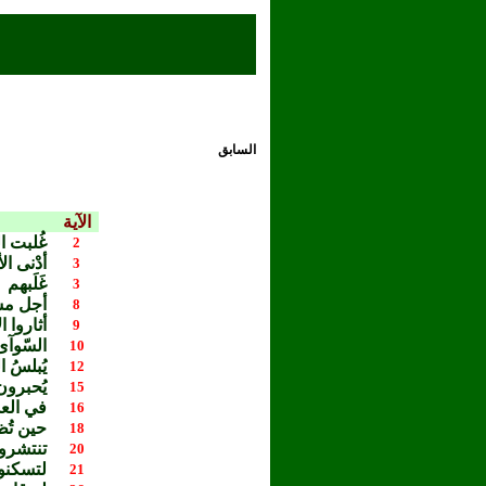
السابق
الآية
غُلبت ا
2
أدْنى ا
3
غَلَبهم
3
أجل مس
8
أثاروا 
9
السّوآى
10
يُبلسُ 
12
يُحبرون
15
في الع
16
حين تُ
18
تنتشرو
20
لتسكنوا
21