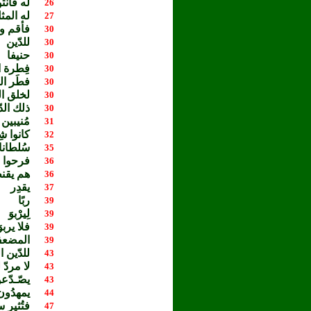
له قانت
26
له المث
27
فأقم و
30
للدّين
30
حنيفا
30
فِطرة ا
30
فطَر ال
30
لخلق ال
30
ذلك الدّ
30
مُنيبين 
31
كانوا شِـ
32
سُلطانا
35
فرحوا ب
36
هم يقن
36
يقدِر
37
ربًا
39
لِيرْبوَ
39
فلا يربوَ
39
المضعف
39
للدّين ا
43
لا مردّ 
43
يصّـدّع
43
يمهدُون
44
فتُثير س
47