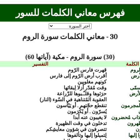
فهرس معاني الكلمات للسور
30 - معاني الكلمات سورة الروم
(30) سورة الروم - مكية (آياتها 60)
الكلمة
التفسير
لروم
قهرت فارس الرّوم
لأرض
أقرب أرض الرّوم إلى فارس
كونهم مغلوبين
مّى
وقت مُقدّر أزلا لِبقائها
الأرض
حرَثوها وقلـّـبوها للزّراعة
العقوبة المُتناهية في السّوء (النار)
المجرمون
تنقطع حجّتهم . أو يَيْأسون
يُسرّون . أو يُكْرَمون
ذاب مُحضرون
لا يغيبون عنه أبدا
ظهرون
تدخلون في وقت الظهيرة
ن
تتصرفون في شؤون معايشِكم
 إليها
لِتميلوا إليها وتألفوها