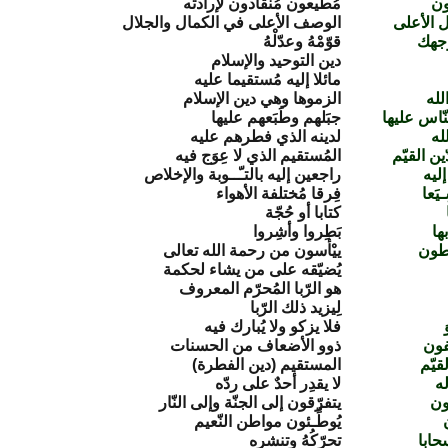
ون
مُطيعون مُنقادون لإرادته
ل الأعلى
الوصف الأعلى في الكمال والجلال
جهك
قوّمْهُ وعدّلْهُ
دين التوحيد والإسلام
مائلا إليه مُستقيما عليه
لله
الزموها وهي دين الإسلام
نّاس عليها
جبَلهم وطَبَعهم عليها
له
لدينه الذي فطرهم عليه
ين القيّم
المُستقيم الذي لا عِوَج فيه
إليه
راجعين إليه بالتـّــوبة والإخلاص
يَعا
فِرقا مُختلفة الأهواء
كتابا أو حُجّة
ها
بَطِروا وأشِروا
طون
ييْأسون من رحمة الله تعالى
يُضيّقه على من يشاء لحكمة
هو الرّبا المُحرّم المعروف
لِيزيد ذلك الرّبا
فلا يزكو ولا يُبارك فيه
ون
ذوو الأضعاف من الحسنات
لقيّم
المستقيم (دين الفطرة)
له
لا يقدِر أحدٌ على ردّه
ون
يتفرّقون إلى الجنّة وإلى النّار
يُوطِّـئون مواطن النّعيم
حابا
تحرّكُهُ وتنشره