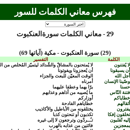
فهرس معاني الكلمات للسور
29 - معاني الكلمات سورةالعنكبوت
(29) سورة العنكبوت - مكية (آياتها 69)
الكلمة
التفسير
ا يُفتنون
لا يُمتحنون بالمشاقّ والشّدائد ليتميّز المُخلص من ا
ن يسبقونا
أن يُعجزونا ويفوتونا
جل الله
الوقت المعيّن للبعث والجزاء
صّينا الإنسان
أمرناه
سنا
برّا بهما وعطفا عليهما
تنة النّاس
ما يُصيبه من أذاهم وعذابهم
طاياكم
أوزاركم
ثقالهم
خطاياهم الفادحة
فترون
يختلقونه من الأباطيل والأكاذيب
خلقون إفكا
تكذبون أو تنحتون كذبا
ليه تُقلبون
تـُــردّون وترجعون لا إلى غيره
معجزين
فائتين من عذابه بالهرب