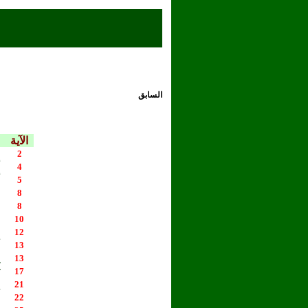
السابق
الآية
ل
2
أ
4
أ
5
و
8
ح
8
ف
10
خ
12
أ
13
ي
13
ت
17
إ
21
ب
22