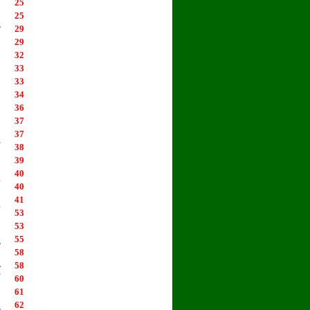
م
25
م
25
ت
29
ن
29
م
32
س
33
ض
33
ر
34
ل
36
ف
37
ج
37
ك
38
س
39
ح
40
أ
40
ا
41
أ
53
ب
53
ي
55
ل
58
غ
58
ك
60
ف
61
ي
62