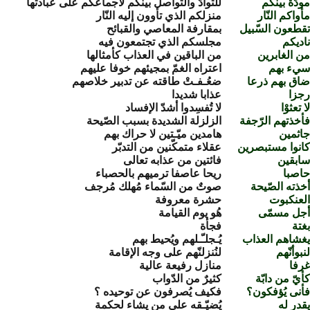
ودّة بينكم
للتوادّ والتّواصل بينكم لاجماعكم على عبادتها
أواكم النّار
منزلكم الذي تأوون إليه النّار
قطعون السّبيل
بمقارفة المعاصي والقبائح
اديكم
مجلسكم الذي تجتمعون فيه
ن الغابرين
من الباقين في العذاب كأمثالها
يء بهم
اعتراه الغمّ بمجيئهم خوفا عليهم
اق بهم ذرعا
ضعُـفـتْ طاقته عن تدبير خلاصهم
جزا
عذابا شديدا
ا تعثوْا
لا تُفسِدوا أشدّ الإفساد
أخذتهم الرّجفة
الزلزلة الشديدة بسبب الصّيحة
اثمين
هامدين ميّـتين لا حراك بهم
انوا مستبصرين
عقلاء متمكّنين من التدبّر
ابقين
فائتين من عذابه تعالى
اصبا
ريحا عاصفا ترميهم بالحصباء
خذته الصّيحة
صوتٌ من السّماء مُهلك مُرجف
لعنكبوت
حشرة معروفة
جل مسمّى
هُو يوم القيامة
غتة
فجأة
غشاهم العذاب
يُـجلـّـلهم ويُحيط بهم
نبوأنّهم
لنُنزلنّهم على وجه الإقامة
رفا
منازل رفيعة عالية
أيّ من دابّة
كثيرٌ من الدّواب
أنى يُؤفكون؟
فكيف يُصرفون عن توحيده ؟
قدر له
يُضيّـقه على من يشاء لحكمة